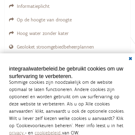
g
Informatieplicht
.
.
.
Op de hoogte van droogte
Hoog water zonder kater
Geoloket stroomgebiedbeheerplannen
Dial
Documenten voor leden
LOGIN VEREIST
integraalwaterbeleid.be gebruikt cookies om uw
surfervaring te verbeteren.
Sommige cookies zijn noodzakelijk om de website
optimaal te laten functioneren. Andere cookies zijn
optioneel en worden gebruikt om uw surfervaring op
Integraalwaterbeleid.be is een
deze website te verbeteren. Als u op ‘Alle cookies
officiële website van de Vlaamse
aanvaarden’ klikt, aanvaardt u ook de optionele cookies.
overheid
Wilt u liever zelf kiezen welke cookies u aanvaardt? Klik
uitgegeven door
Coördinatiecommissie Integraal
op ‘Cookievoorkeuren beheren’. Meer info leest u in het
Waterbeleid
privacy
- en
cookiebeleid
van CIW.
De Coördinatiecommissie Integraal Waterbeleid (CIW) is een