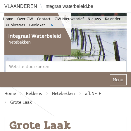
VLAANDEREN
integraalwaterbeleid.be
Home
Over CIW
Contact
CIW-Nieuwsbrief
Nieuws
Kalender
Publicaties
Geoloket
NL
EN
FR
Zoek
Geavanceerd zoeken...
Klap navi
Home
Bekkens
Netebekken
afbNETE
Grote Laak
Grote Laak