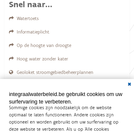
Snel naar...
e
l
d
Watertoets
i
n
g
Informatieplicht
.
.
.
Op de hoogte van droogte
Hoog water zonder kater
Geoloket stroomgebiedbeheerplannen
Dial
Documenten voor leden
LOGIN VEREIST
integraalwaterbeleid.be gebruikt cookies om uw
surfervaring te verbeteren.
Sommige cookies zijn noodzakelijk om de website
optimaal te laten functioneren. Andere cookies zijn
optioneel en worden gebruikt om uw surfervaring op
Integraalwaterbeleid.be is een
deze website te verbeteren. Als u op ‘Alle cookies
officiële website van de Vlaamse