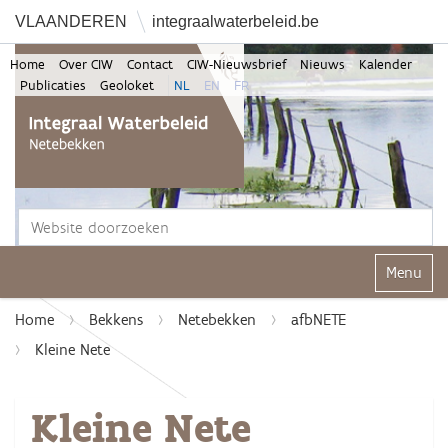
VLAANDEREN
integraalwaterbeleid.be
Home
Over CIW
Contact
CIW-Nieuwsbrief
Nieuws
Kalender
Publicaties
Geoloket
NL
EN
FR
Zoek
Geavanceerd zoeken...
Klap navi
Home
Bekkens
Netebekken
afbNETE
Kleine Nete
Kleine Nete