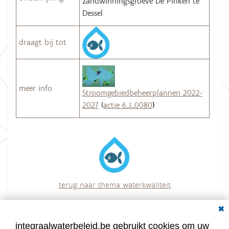
zandwinningsgroeve De Pinken te
Dessel
draagt bij tot
meer info
Stroomgebiedbeheerplannen 2022-
2027
(
actie 6_I_0080
)
terug naar thema waterkwaliteit
overzicht van alle acties
Dial
integraalwaterbeleid.be gebruikt cookies om uw