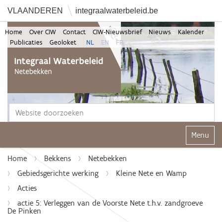
VLAANDEREN
integraalwaterbeleid.be
Home
Over CIW
Contact
CIW-Nieuwsbrief
Nieuws
Kalender
Publicaties
Geoloket
NL
EN
FR
Zoek
Geavanceerd zoeken...
Klap navi
Home
Bekkens
Netebekken
Gebiedsgerichte werking
Kleine Nete en Wamp
Acties
actie 5: Verleggen van de Voorste Nete t.h.v. zandgroeve
De Pinken