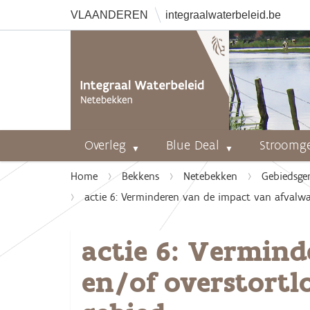
VLAANDEREN
integraalwaterbeleid.be
Overleg
Blue Deal
Stroomg
U
Home
Bekkens
Netebekken
Gebiedsge
b
actie 6: Verminderen van de impact van afvalwat
e
n
actie 6: Vermind
t
h
en/of overstortl
i
e
r