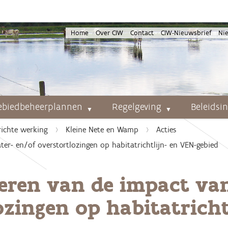
Home
Over CIW
Contact
CIW-Nieuwsbrief
Ni
ebiedbeheerplannen
Regelgeving
Beleidsi
richte werking
Kleine Nete en Wamp
Acties
er- en/of overstortlozingen op habitatrichtlijn- en VEN-gebied
eren van de impact va
ozingen op habitatrich