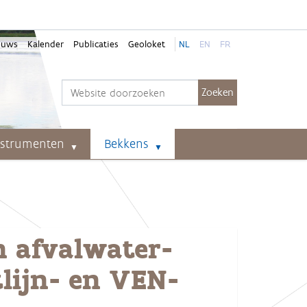
euws
Kalender
Publicaties
Geoloket
NL
EN
FR
Zoek
Geavanceerd zoeken...
nstrumenten
Bekkens
n afvalwater-
tlijn- en VEN-