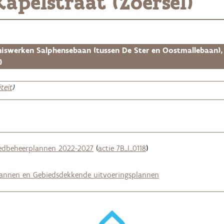
apelstraat (Zoersel)
niswerken Salphensebaan (tussen De Ster en Oostmallebaan),
)
teit
)
edbeheerplannen 2022-2027
(
actie 7B_I_0118
)
lannen en Gebiedsdekkende uitvoeringsplannen