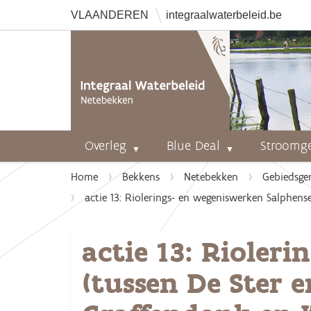
VLAANDEREN
integraalwaterbeleid.be
Overleg
Blue Deal
Stroomg
U
Home
Bekkens
Netebekken
Gebiedsge
b
actie 13: Riolerings- en wegeniswerken Salphens
e
n
actie 13: Rioler
t
h
(tussen De Ster 
i
e
r