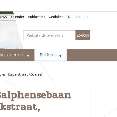
euws
Kalender
Publicaties
Geoloket
NL
EN
FR
Zoek
Geavanceerd zoeken...
nstrumenten
Bekkens
 en Kapelstraat (Zoersel)
 Salphensebaan
kstraat,