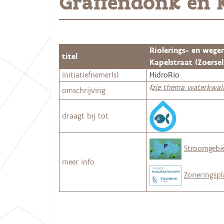
Graffendonk en K
:
Riolerings- en wege
titel
Kapelstraat (Zoersel
initiatiefnemer(s)
HidroRio
(
zie thema waterkwali
omschrijving
draagt bij tot
Stroomgebi
meer info
Zoneringsp