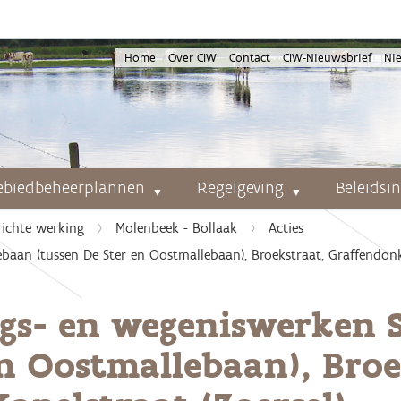
Home
Over CIW
Contact
CIW-Nieuwsbrief
Ni
ebiedbeheerplannen
Regelgeving
Beleidsi
richte werking
Molenbeek - Bollaak
Acties
ebaan (tussen De Ster en Oostmallebaan), Broekstraat, Graffendonk
ings- en wegeniswerken
en Oostmallebaan), Broe