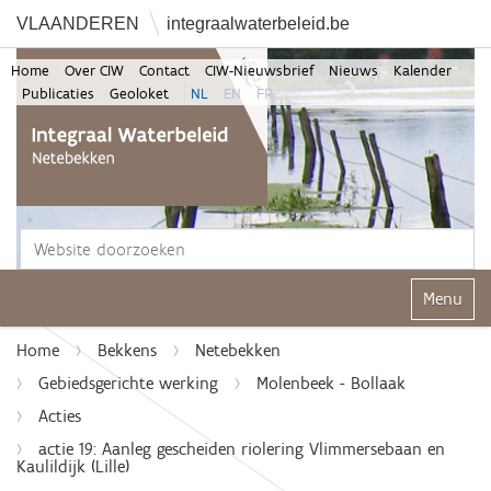
VLAANDEREN
integraalwaterbeleid.be
Home
Over CIW
Contact
CIW-Nieuwsbrief
Nieuws
Kalender
Publicaties
Geoloket
NL
EN
FR
Zoek
Geavanceerd zoeken...
Klap navi
Home
Bekkens
Netebekken
Gebiedsgerichte werking
Molenbeek - Bollaak
Acties
actie 19: Aanleg gescheiden riolering Vlimmersebaan en
Kaulildijk (Lille)