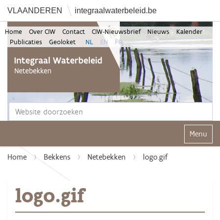
VLAANDEREN
integraalwaterbeleid.be
Home
Over CIW
Contact
CIW-Nieuwsbrief
Nieuws
Kalender
Publicaties
Geoloket
NL
EN
FR
Zoek
Geavanceerd zoeken...
Klap navi
Home
Bekkens
Netebekken
logo.gif
logo.gif