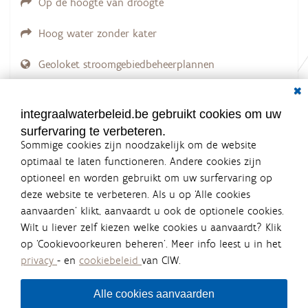
Op de hoogte van droogte
.
.
.
Hoog water zonder kater
Geoloket stroomgebiedbeheerplannen
Dial
Documenten voor leden
LOGIN VEREIST
integraalwaterbeleid.be gebruikt cookies om uw
surfervaring te verbeteren.
Sommige cookies zijn noodzakelijk om de website
optimaal te laten functioneren. Andere cookies zijn
optioneel en worden gebruikt om uw surfervaring op
Integraalwaterbeleid.be is een
deze website te verbeteren. Als u op ‘Alle cookies
officiële website van de Vlaamse
aanvaarden’ klikt, aanvaardt u ook de optionele cookies.
overheid
Wilt u liever zelf kiezen welke cookies u aanvaardt? Klik
uitgegeven door
Coördinatiecommissie Integraal
op ‘Cookievoorkeuren beheren’. Meer info leest u in het
Waterbeleid
privacy
- en
cookiebeleid
van CIW.
De Coördinatiecommissie Integraal Waterbeleid (CIW) is een
overlegplatform van de diverse beleidsdomeinen en
bestuursniveaus die bij het waterbeleid betrokken zijn. Ook
Alle cookies aanvaarden
waterbedrijven nemen deel aan het overleg. Deze