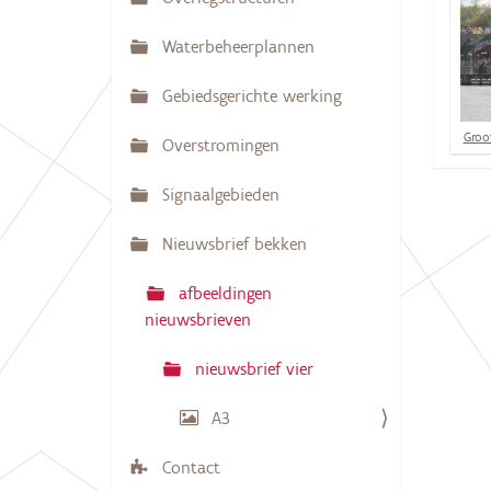
N
:
a
Waterbeheerplannen
v
Gebiedsgerichte werking
i
g
K
Groot
Overstromingen
l
a
i
k
Signaalgebieden
t
v
i
o
Nieuwsbrief bekken
o
e
r
d
afbeeldingen
e
nieuwsbrieven
v
o
l
nieuwsbrief vier
l
e
d
A3
i
g
Contact
e
w