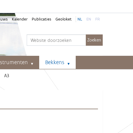
euws
Kalender
Publicaties
Geoloket
NL
EN
FR
Zoek
Geavanceerd zoeken...
nstrumenten
Bekkens
A3