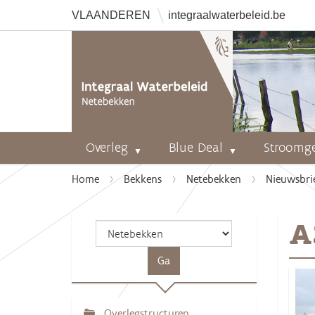
VLAANDEREN
integraalwaterbeleid.be
Overleg
Blue Deal
Stroomg
U
Home
Bekkens
Netebekken
Nieuwsbri
b
e
A
n
t
h
i
e
r
Overlegstructuren