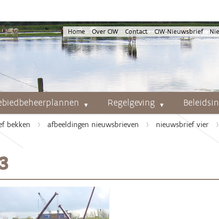
Home
Over CIW
Contact
CIW-Nieuwsbrief
Ni
ebiedbeheerplannen
Regelgeving
Beleidsi
ef bekken
afbeeldingen nieuwsbrieven
nieuwsbrief vier
3