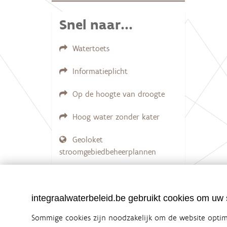
e
e
Snel naar...
r
g
a
Watertoets
v
e
v
Informatieplicht
a
n
Op de hoogte van droogte
d
e
a
Hoog water zonder kater
f
b
e
Geoloket
e
stroomgebiedbeheerplannen
l
d
i
Documenten voor leden
n
LOGIN VEREIST
g
integraalwaterbeleid.be gebruikt cookies om uw s
.
.
.
Sommige cookies zijn noodzakelijk om de website optima