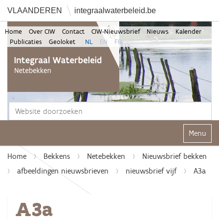
VLAANDEREN
integraalwaterbeleid.be
Home
Over CIW
Contact
CIW-Nieuwsbrief
Nieuws
Kalender
Publicaties
Geoloket
NL
EN
FR
Zoek
Geavanceerd zoeken...
Klap navi
Home
Bekkens
Netebekken
Nieuwsbrief bekken
afbeeldingen nieuwsbrieven
nieuwsbrief vijf
A3a
A3a