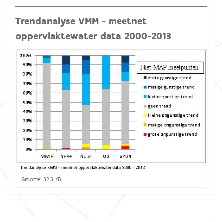
Trendanalyse VMM - meetnet
oppervlaktewater data 2000-2013
K
Grootte: 32.3 KB
l
i
k
v
o