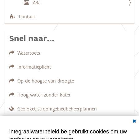
A3a
a
f
b
Contact
e
e
l
d
Snel naar...
i
n
g
Watertoets
.
.
.
Informatieplicht
Op de hoogte van droogte
Hoog water zonder kater
Geoloket stroomgebiedbeheerplannen
Dial
Documenten voor leden
LOGIN VEREIST
integraalwaterbeleid.be gebruikt cookies om uw