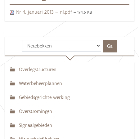
Nr 4, januari 2013 — nl.pdf
— 194.6 KB
Overlegstructuren
N
a
Waterbeheerplannen
v
Gebiedsgerichte werking
i
g
Overstromingen
a
Signaalgebieden
t
i