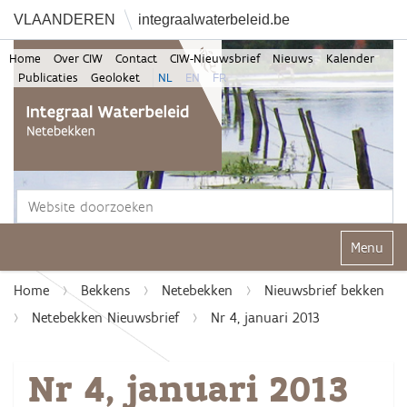
VLAANDEREN
integraalwaterbeleid.be
Home
Over CIW
Contact
CIW-Nieuwsbrief
Nieuws
Kalender
Publicaties
Geoloket
NL
EN
FR
Zoek
Geavanceerd zoeken...
Klap navi
Home
Bekkens
Netebekken
Nieuwsbrief bekken
Netebekken Nieuwsbrief
Nr 4, januari 2013
Nr 4, januari 2013