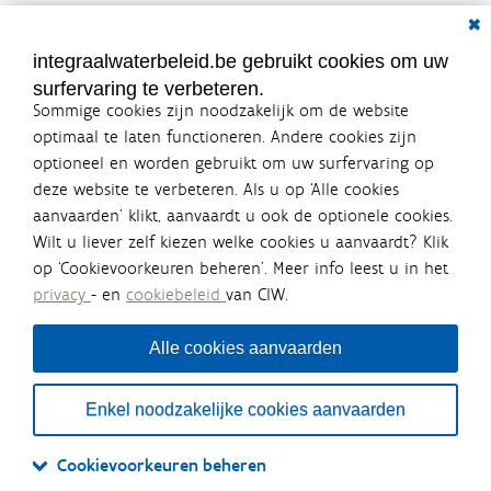
Dial
Documenten voor leden
LOGIN VEREIST
integraalwaterbeleid.be gebruikt cookies om uw
surfervaring te verbeteren.
Sommige cookies zijn noodzakelijk om de website
optimaal te laten functioneren. Andere cookies zijn
optioneel en worden gebruikt om uw surfervaring op
Integraalwaterbeleid.be is een
deze website te verbeteren. Als u op ‘Alle cookies
officiële website van de Vlaamse
aanvaarden’ klikt, aanvaardt u ook de optionele cookies.
overheid
Wilt u liever zelf kiezen welke cookies u aanvaardt? Klik
uitgegeven door
Coördinatiecommissie Integraal
op ‘Cookievoorkeuren beheren’. Meer info leest u in het
Waterbeleid
privacy
- en
cookiebeleid
van CIW.
De Coördinatiecommissie Integraal Waterbeleid (CIW) is een
overlegplatform van de diverse beleidsdomeinen en
bestuursniveaus die bij het waterbeleid betrokken zijn. Ook
Alle cookies aanvaarden
waterbedrijven nemen deel aan het overleg. Deze
samenwerking zorgt voor een gecoördineerde en
geïntegreerde aanpak van het waterbeleid en waterbeheer
Enkel noodzakelijke cookies aanvaarden
in Vlaanderen.
OVER CIW
DISCLAIMER
PRIVACY
COOKIEBELEID
SITEMAP
Cookievoorkeuren beheren