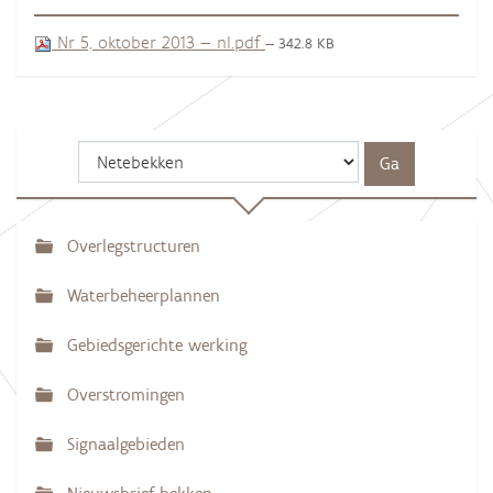
Nr 5, oktober 2013 — nl.pdf
— 342.8 KB
Overlegstructuren
N
a
Waterbeheerplannen
v
Gebiedsgerichte werking
i
g
Overstromingen
a
Signaalgebieden
t
i