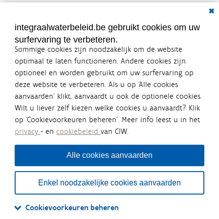
Dial
Documenten voor leden
LOGIN VEREIST
integraalwaterbeleid.be gebruikt cookies om uw
surfervaring te verbeteren.
Sommige cookies zijn noodzakelijk om de website
optimaal te laten functioneren. Andere cookies zijn
optioneel en worden gebruikt om uw surfervaring op
Integraalwaterbeleid.be is een
deze website te verbeteren. Als u op ‘Alle cookies
officiële website van de Vlaamse
aanvaarden’ klikt, aanvaardt u ook de optionele cookies.
overheid
Wilt u liever zelf kiezen welke cookies u aanvaardt? Klik
uitgegeven door
Coördinatiecommissie Integraal
op ‘Cookievoorkeuren beheren’. Meer info leest u in het
Waterbeleid
privacy
- en
cookiebeleid
van CIW.
De Coördinatiecommissie Integraal Waterbeleid (CIW) is een
overlegplatform van de diverse beleidsdomeinen en
bestuursniveaus die bij het waterbeleid betrokken zijn. Ook
Alle cookies aanvaarden
waterbedrijven nemen deel aan het overleg. Deze
samenwerking zorgt voor een gecoördineerde en
geïntegreerde aanpak van het waterbeleid en waterbeheer
Enkel noodzakelijke cookies aanvaarden
in Vlaanderen.
OVER CIW
DISCLAIMER
PRIVACY
COOKIEBELEID
SITEMAP
Cookievoorkeuren beheren