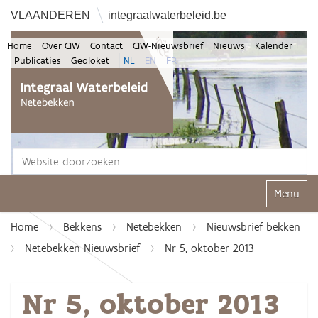
VLAANDEREN
integraalwaterbeleid.be
Home
Over CIW
Contact
CIW-Nieuwsbrief
Nieuws
Kalender
Publicaties
Geoloket
NL
EN
FR
Zoek
Geavanceerd zoeken...
Klap navi
Home
Bekkens
Netebekken
Nieuwsbrief bekken
Netebekken Nieuwsbrief
Nr 5, oktober 2013
Nr 5, oktober 2013