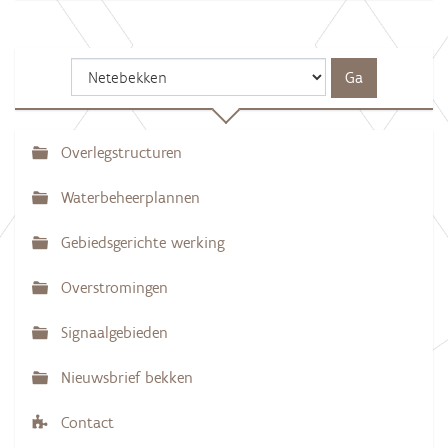
Overlegstructuren
N
a
Waterbeheerplannen
v
Gebiedsgerichte werking
i
g
Overstromingen
a
Signaalgebieden
t
i
Nieuwsbrief bekken
e
Contact