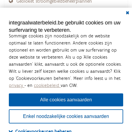
Geoloket stroomgebiedbeheerplannen
Dial
Documenten voor leden
LOGIN VEREIST
integraalwaterbeleid.be gebruikt cookies om uw
surfervaring te verbeteren.
Sommige cookies zijn noodzakelijk om de website
optimaal te laten functioneren. Andere cookies zijn
optioneel en worden gebruikt om uw surfervaring op
Integraalwaterbeleid.be is een
deze website te verbeteren. Als u op ‘Alle cookies
officiële website van de Vlaamse
aanvaarden’ klikt, aanvaardt u ook de optionele cookies.
overheid
Wilt u liever zelf kiezen welke cookies u aanvaardt? Klik
uitgegeven door
Coördinatiecommissie Integraal
op ‘Cookievoorkeuren beheren’. Meer info leest u in het
Waterbeleid
privacy
- en
cookiebeleid
van CIW.
De Coördinatiecommissie Integraal Waterbeleid (CIW) is een
overlegplatform van de diverse beleidsdomeinen en
bestuursniveaus die bij het waterbeleid betrokken zijn. Ook
Alle cookies aanvaarden
waterbedrijven nemen deel aan het overleg. Deze
samenwerking zorgt voor een gecoördineerde en
geïntegreerde aanpak van het waterbeleid en waterbeheer
Enkel noodzakelijke cookies aanvaarden
in Vlaanderen.
OVER CIW
DISCLAIMER
PRIVACY
COOKIEBELEID
SITEMAP
Cookievoorkeuren beheren