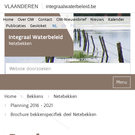
VLAANDEREN
integraalwaterbeleid.be
Home
Over CIW
Contact
CIW-Nieuwsbrief
Nieuws
Kalender
Publicaties
Geoloket
NL
EN
FR
Zoek
Geavanceerd zoeken...
Klap navi
Home
Bekkens
Netebekken
Planning 2016 - 2021
Brochure bekkenspecifiek deel Netebekken