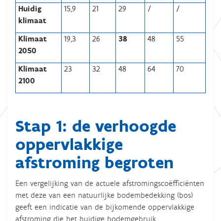
Huidig
15,9
21
29
/
/
klimaat
Klimaat
19,3
26
38
48
55
2050
Klimaat
23
32
48
64
70
2100
Stap 1: de verhoogde
oppervlakkige
afstroming begroten
Een vergelijking van de actuele afstromingscoëfficiënten
met deze van een natuurlijke bodembedekking (bos)
geeft een indicatie van de bijkomende oppervlakkige
afstroming die het huidige bodemgebruik