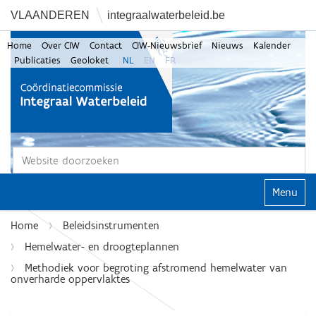
VLAANDEREN
integraalwaterbeleid.be
Home
Over CIW
Contact
CIW-Nieuwsbrief
Nieuws
Kalender
Publicaties
Geoloket
NL
EN
FR
Zoek
Geavanceerd zoeken...
Klap navi
Home
Beleidsinstrumenten
Hemelwater- en droogteplannen
Methodiek voor begroting afstromend hemelwater van
onverharde oppervlaktes