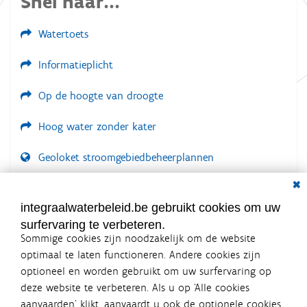
Snel naar...
Watertoets
Informatieplicht
Op de hoogte van droogte
Hoog water zonder kater
Geoloket stroomgebiedbeheerplannen
Dial
Documenten voor leden
LOGIN VEREIST
integraalwaterbeleid.be gebruikt cookies om uw
surfervaring te verbeteren.
Sommige cookies zijn noodzakelijk om de website
optimaal te laten functioneren. Andere cookies zijn
optioneel en worden gebruikt om uw surfervaring op
Integraalwaterbeleid.be is een
deze website te verbeteren. Als u op ‘Alle cookies
officiële website van de Vlaamse
aanvaarden’ klikt, aanvaardt u ook de optionele cookies.