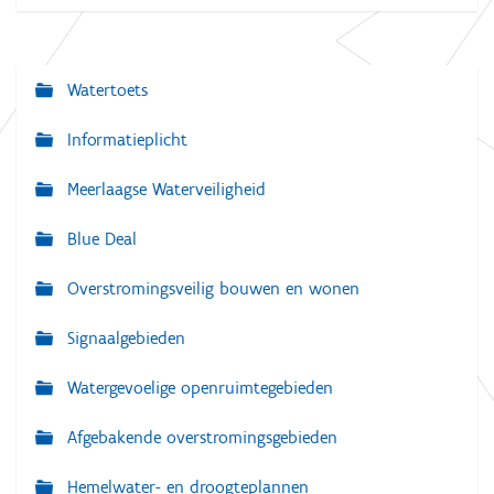
Watertoets
N
a
Informatieplicht
v
Meerlaagse Waterveiligheid
i
g
Blue Deal
a
Overstromingsveilig bouwen en wonen
t
i
Signaalgebieden
e
Watergevoelige openruimtegebieden
Afgebakende overstromingsgebieden
Hemelwater- en droogteplannen