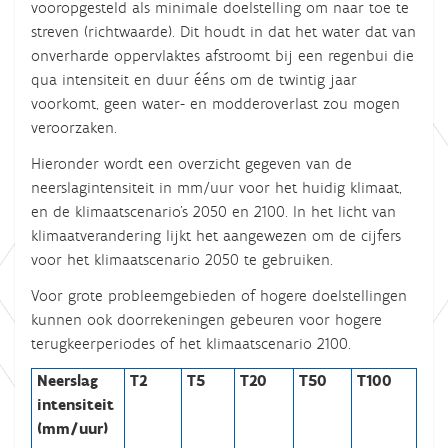
vooropgesteld als minimale doelstelling om naar toe te
streven (richtwaarde). Dit houdt in dat het water dat van
onverharde oppervlaktes afstroomt bij een regenbui die
qua intensiteit en duur ééns om de twintig jaar
voorkomt, geen water- en modderoverlast zou mogen
veroorzaken.
Hieronder wordt een overzicht gegeven van de
neerslagintensiteit in mm/uur voor het huidig klimaat,
en de klimaatscenario’s 2050 en 2100. In het licht van
klimaatverandering lijkt het aangewezen om de cijfers
voor het klimaatscenario 2050 te gebruiken.
Voor grote probleemgebieden of hogere doelstellingen
kunnen ook doorrekeningen gebeuren voor hogere
terugkeerperiodes of het klimaatscenario 2100.
Neerslag
T2
T5
T20
T50
T100
intensiteit
(mm/uur)