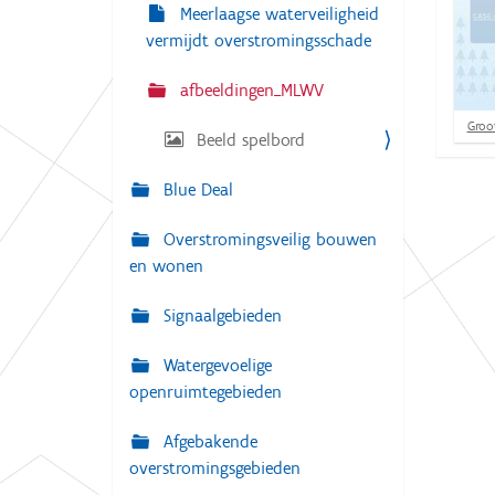
g
Meerlaagse waterveiligheid
:
a
vermijdt overstromingsschade
t
afbeeldingen_MLWV
i
K
Groot
e
Beeld spelbord
l
i
k
Blue Deal
v
o
Overstromingsveilig bouwen
o
r
en wonen
d
e
v
Signaalgebieden
o
l
Watergevoelige
l
e
openruimtegebieden
d
i
Afgebakende
g
e
overstromingsgebieden
w