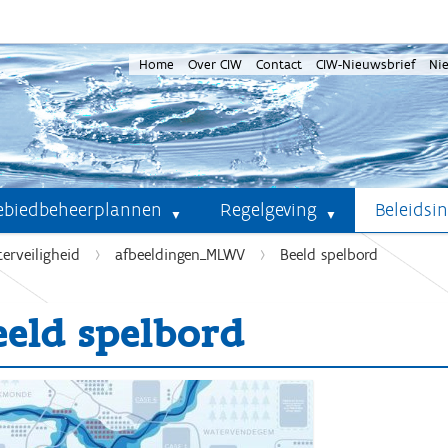
Home
Over CIW
Contact
CIW-Nieuwsbrief
Ni
ebiedbeheerplannen
Regelgeving
Beleidsi
erveiligheid
afbeeldingen_MLWV
Beeld spelbord
eeld spelbord