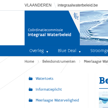
VLAANDEREN
integraalwaterbeleid.be
Overleg
Blue Deal
Stroomg
U
Home
Beleidsinstrumenten
Meerlaagse Wat
b
e
B
n
Watertoets
N
t
a
Informatieplicht
h
v
i
Meerlaagse Waterveiligheid
i
e
r