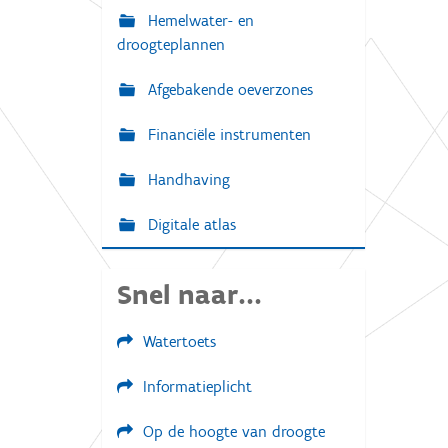
e
Hemelwater- en
e
r
droogteplannen
g
a
Afgebakende oeverzones
v
e
v
Financiële instrumenten
a
n
d
Handhaving
e
a
Digitale atlas
f
b
e
e
Snel naar...
l
d
i
Watertoets
n
g
.
Informatieplicht
.
.
Op de hoogte van droogte