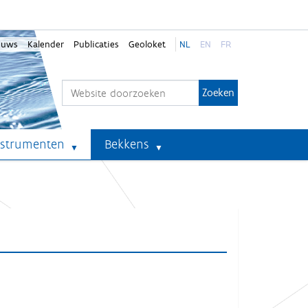
euws
Kalender
Publicaties
Geoloket
NL
EN
FR
Zoek
Geavanceerd zoeken...
nstrumenten
Bekkens