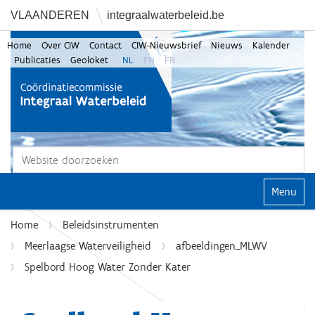
VLAANDEREN
integraalwaterbeleid.be
Home
Over CIW
Contact
CIW-Nieuwsbrief
Nieuws
Kalender
Publicaties
Geoloket
NL
EN
FR
Zoek
Geavanceerd zoeken...
Klap navi
Home
Beleidsinstrumenten
Meerlaagse Waterveiligheid
afbeeldingen_MLWV
Spelbord Hoog Water Zonder Kater