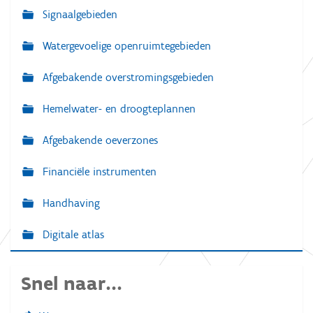
a
Signaalgebieden
n
d
e
Watergevoelige openruimtegebieden
a
f
Afgebakende overstromingsgebieden
b
e
e
Hemelwater- en droogteplannen
l
d
Afgebakende oeverzones
i
n
g
Financiële instrumenten
.
.
.
Handhaving
Digitale atlas
Snel naar...