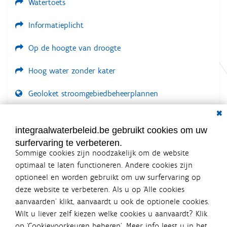
Watertoets
Informatieplicht
Op de hoogte van droogte
Hoog water zonder kater
Geoloket stroomgebiedbeheerplannen
Dial
Documenten voor leden
LOGIN VEREIST
integraalwaterbeleid.be gebruikt cookies om uw
surfervaring te verbeteren.
Sommige cookies zijn noodzakelijk om de website
optimaal te laten functioneren. Andere cookies zijn
optioneel en worden gebruikt om uw surfervaring op
Integraalwaterbeleid.be is een
deze website te verbeteren. Als u op ‘Alle cookies
officiële website van de Vlaamse
aanvaarden’ klikt, aanvaardt u ook de optionele cookies.
overheid
Wilt u liever zelf kiezen welke cookies u aanvaardt? Klik
uitgegeven door
Coördinatiecommissie Integraal
op ‘Cookievoorkeuren beheren’. Meer info leest u in het
Waterbeleid