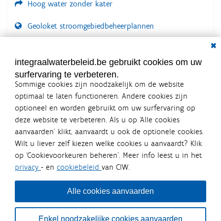
Hoog water zonder kater
Geoloket stroomgebiedbeheerplannen
Dial
Documenten voor leden
LOGIN VEREIST
integraalwaterbeleid.be gebruikt cookies om uw
surfervaring te verbeteren.
Sommige cookies zijn noodzakelijk om de website
optimaal te laten functioneren. Andere cookies zijn
optioneel en worden gebruikt om uw surfervaring op
Integraalwaterbeleid.be is een
deze website te verbeteren. Als u op ‘Alle cookies
officiële website van de Vlaamse
aanvaarden’ klikt, aanvaardt u ook de optionele cookies.
overheid
Wilt u liever zelf kiezen welke cookies u aanvaardt? Klik
uitgegeven door
Coördinatiecommissie Integraal
op ‘Cookievoorkeuren beheren’. Meer info leest u in het
Waterbeleid
privacy
- en
cookiebeleid
van CIW.
De Coördinatiecommissie Integraal Waterbeleid (CIW) is een
overlegplatform van de diverse beleidsdomeinen en
bestuursniveaus die bij het waterbeleid betrokken zijn. Ook
Alle cookies aanvaarden
waterbedrijven nemen deel aan het overleg. Deze
samenwerking zorgt voor een gecoördineerde en
geïntegreerde aanpak van het waterbeleid en waterbeheer
Enkel noodzakelijke cookies aanvaarden
in Vlaanderen.