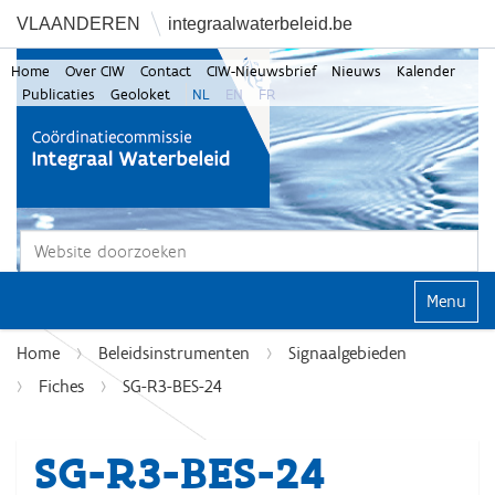
VLAANDEREN
integraalwaterbeleid.be
Home
Over CIW
Contact
CIW-Nieuwsbrief
Nieuws
Kalender
Publicaties
Geoloket
NL
EN
FR
Zoek
Geavanceerd zoeken...
Klap navi
Home
Beleidsinstrumenten
Signaalgebieden
Fiches
SG-R3-BES-24
SG-R3-BES-24