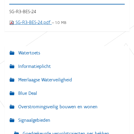
SG-R3-BES-24
SG-R3-BES-24.pdf
— 1.0 MB
Watertoets
N
a
Informatieplicht
v
Meerlaagse Waterveiligheid
i
g
Blue Deal
a
Overstromingsveilig bouwen en wonen
t
i
Signaalgebieden
e
Goedgekeurde vervolgtrajecten per bekken