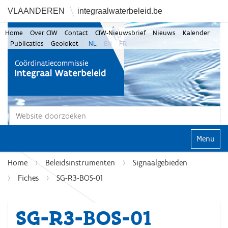
VLAANDEREN
integraalwaterbeleid.be
Home
Over CIW
Contact
CIW-Nieuwsbrief
Nieuws
Kalender
Publicaties
Geoloket
NL
EN
FR
Zoek
Geavanceerd zoeken...
Klap navi
Home
Beleidsinstrumenten
Signaalgebieden
Fiches
SG-R3-BOS-01
SG-R3-BOS-01