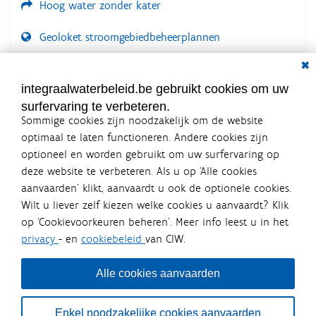
Hoog water zonder kater
Geoloket stroomgebiedbeheerplannen
Dial
Documenten voor leden
LOGIN VEREIST
integraalwaterbeleid.be gebruikt cookies om uw
surfervaring te verbeteren.
Sommige cookies zijn noodzakelijk om de website
optimaal te laten functioneren. Andere cookies zijn
optioneel en worden gebruikt om uw surfervaring op
Integraalwaterbeleid.be is een
deze website te verbeteren. Als u op ‘Alle cookies
officiële website van de Vlaamse
aanvaarden’ klikt, aanvaardt u ook de optionele cookies.
overheid
Wilt u liever zelf kiezen welke cookies u aanvaardt? Klik
uitgegeven door
Coördinatiecommissie Integraal
op ‘Cookievoorkeuren beheren’. Meer info leest u in het
Waterbeleid
privacy
- en
cookiebeleid
van CIW.
De Coördinatiecommissie Integraal Waterbeleid (CIW) is een
overlegplatform van de diverse beleidsdomeinen en
bestuursniveaus die bij het waterbeleid betrokken zijn. Ook
Alle cookies aanvaarden
waterbedrijven nemen deel aan het overleg. Deze
samenwerking zorgt voor een gecoördineerde en
geïntegreerde aanpak van het waterbeleid en waterbeheer
Enkel noodzakelijke cookies aanvaarden
in Vlaanderen.