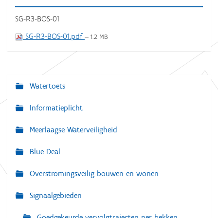
SG-R3-BOS-01
SG-R3-BOS-01.pdf
— 1.2 MB
Watertoets
N
a
Informatieplicht
v
Meerlaagse Waterveiligheid
i
g
Blue Deal
a
Overstromingsveilig bouwen en wonen
t
i
Signaalgebieden
e
Goedgekeurde vervolgtrajecten per bekken