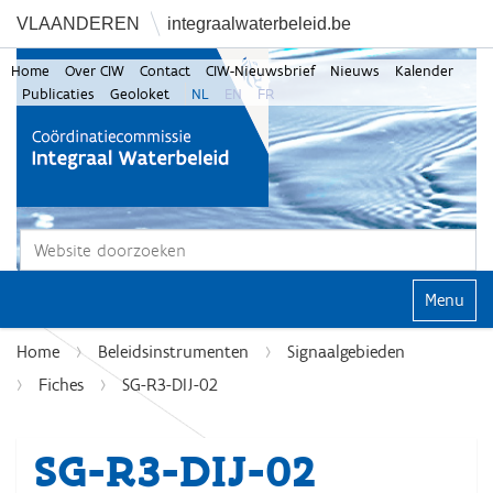
VLAANDEREN
integraalwaterbeleid.be
Home
Over CIW
Contact
CIW-Nieuwsbrief
Nieuws
Kalender
Publicaties
Geoloket
NL
EN
FR
Zoek
Geavanceerd zoeken...
Klap navi
Home
Beleidsinstrumenten
Signaalgebieden
Fiches
SG-R3-DIJ-02
SG-R3-DIJ-02