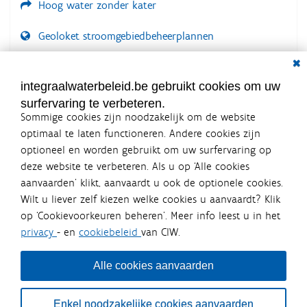
Hoog water zonder kater
Geoloket stroomgebiedbeheerplannen
Dial
Documenten voor leden
LOGIN VEREIST
integraalwaterbeleid.be gebruikt cookies om uw
surfervaring te verbeteren.
Sommige cookies zijn noodzakelijk om de website
optimaal te laten functioneren. Andere cookies zijn
optioneel en worden gebruikt om uw surfervaring op
Integraalwaterbeleid.be is een
deze website te verbeteren. Als u op ‘Alle cookies
officiële website van de Vlaamse
aanvaarden’ klikt, aanvaardt u ook de optionele cookies.
overheid
Wilt u liever zelf kiezen welke cookies u aanvaardt? Klik
uitgegeven door
Coördinatiecommissie Integraal
op ‘Cookievoorkeuren beheren’. Meer info leest u in het
Waterbeleid
privacy
- en
cookiebeleid
van CIW.
De Coördinatiecommissie Integraal Waterbeleid (CIW) is een
overlegplatform van de diverse beleidsdomeinen en
bestuursniveaus die bij het waterbeleid betrokken zijn. Ook
Alle cookies aanvaarden
waterbedrijven nemen deel aan het overleg. Deze
samenwerking zorgt voor een gecoördineerde en
geïntegreerde aanpak van het waterbeleid en waterbeheer
Enkel noodzakelijke cookies aanvaarden
in Vlaanderen.