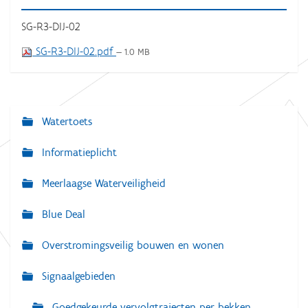
SG-R3-DIJ-02
SG-R3-DIJ-02.pdf
— 1.0 MB
Watertoets
N
a
Informatieplicht
v
Meerlaagse Waterveiligheid
i
g
Blue Deal
a
Overstromingsveilig bouwen en wonen
t
i
Signaalgebieden
e
Goedgekeurde vervolgtrajecten per bekken