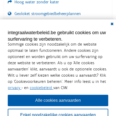
Hoog water zonder kater
Geoloket stroomgebiedbeheerplannen
Dial
Documenten voor leden
LOGIN VEREIST
integraalwaterbeleid.be gebruikt cookies om uw
surfervaring te verbeteren.
Sommige cookies zijn noodzakelijk om de website
optimaal te laten functioneren. Andere cookies zijn
optioneel en worden gebruikt om uw surfervaring op
Integraalwaterbeleid.be is een
deze website te verbeteren. Als u op ‘Alle cookies
officiële website van de Vlaamse
aanvaarden’ klikt, aanvaardt u ook de optionele cookies.
overheid
Wilt u liever zelf kiezen welke cookies u aanvaardt? Klik
uitgegeven door
Coördinatiecommissie Integraal
op ‘Cookievoorkeuren beheren’. Meer info leest u in het
Waterbeleid
privacy
- en
cookiebeleid
van CIW.
De Coördinatiecommissie Integraal Waterbeleid (CIW) is een
overlegplatform van de diverse beleidsdomeinen en
bestuursniveaus die bij het waterbeleid betrokken zijn. Ook
Alle cookies aanvaarden
waterbedrijven nemen deel aan het overleg. Deze
samenwerking zorgt voor een gecoördineerde en
geïntegreerde aanpak van het waterbeleid en waterbeheer
Enkel noodzakelijke cookies aanvaarden
in Vlaanderen.