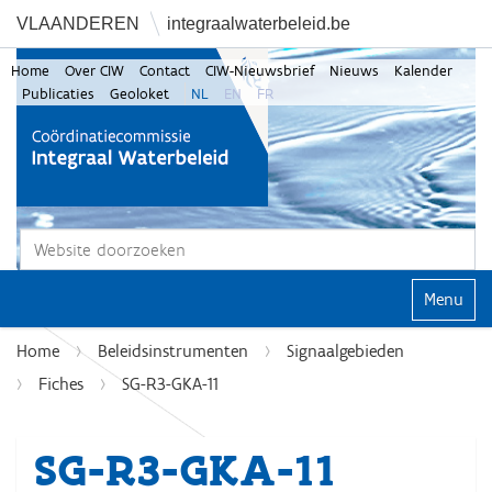
VLAANDEREN
integraalwaterbeleid.be
Home
Over CIW
Contact
CIW-Nieuwsbrief
Nieuws
Kalender
Publicaties
Geoloket
NL
EN
FR
Zoek
Geavanceerd zoeken...
Klap navi
Home
Beleidsinstrumenten
Signaalgebieden
Fiches
SG-R3-GKA-11
SG-R3-GKA-11