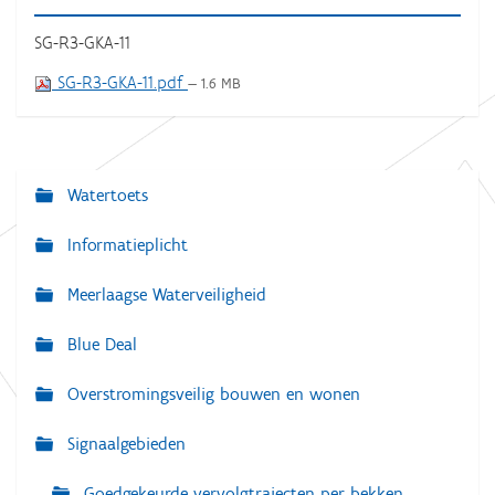
SG-R3-GKA-11
SG-R3-GKA-11.pdf
— 1.6 MB
Watertoets
N
a
Informatieplicht
v
Meerlaagse Waterveiligheid
i
g
Blue Deal
a
Overstromingsveilig bouwen en wonen
t
i
Signaalgebieden
e
Goedgekeurde vervolgtrajecten per bekken