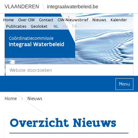
VLAANDEREN
integraalwaterbeleid.be
Home
Over CIW
Contact
CIW-Nieuwsbrief
Nieuws
Kalender
Publicaties
Geoloket
NL
EN
FR
Zoek
Geavanceerd zoeken...
Klap navi
Home
Nieuws
Overzicht Nieuws