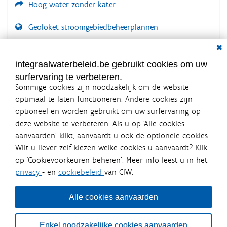
Hoog water zonder kater
Geoloket stroomgebiedbeheerplannen
Dial
Documenten voor leden
LOGIN VEREIST
integraalwaterbeleid.be gebruikt cookies om uw
surfervaring te verbeteren.
Sommige cookies zijn noodzakelijk om de website
optimaal te laten functioneren. Andere cookies zijn
optioneel en worden gebruikt om uw surfervaring op
Integraalwaterbeleid.be is een
deze website te verbeteren. Als u op ‘Alle cookies
officiële website van de Vlaamse
aanvaarden’ klikt, aanvaardt u ook de optionele cookies.
overheid
Wilt u liever zelf kiezen welke cookies u aanvaardt? Klik
uitgegeven door
Coördinatiecommissie Integraal
op ‘Cookievoorkeuren beheren’. Meer info leest u in het
Waterbeleid
privacy
- en
cookiebeleid
van CIW.
De Coördinatiecommissie Integraal Waterbeleid (CIW) is een
overlegplatform van de diverse beleidsdomeinen en
bestuursniveaus die bij het waterbeleid betrokken zijn. Ook
Alle cookies aanvaarden
waterbedrijven nemen deel aan het overleg. Deze
samenwerking zorgt voor een gecoördineerde en
geïntegreerde aanpak van het waterbeleid en waterbeheer
Enkel noodzakelijke cookies aanvaarden
in Vlaanderen.