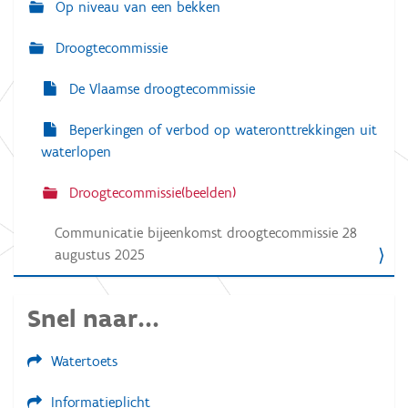
Op niveau van een bekken
g
a
Droogtecommissie
t
De Vlaamse droogtecommissie
i
e
Beperkingen of verbod op wateronttrekkingen uit
waterlopen
Droogtecommissie(beelden)
Communicatie bijeenkomst droogtecommissie 28
augustus 2025
Snel naar...
Watertoets
Informatieplicht