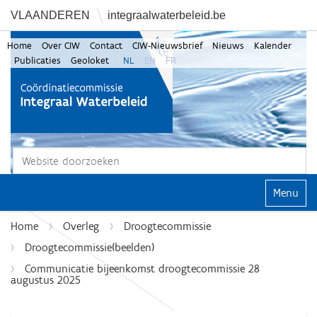
VLAANDEREN
integraalwaterbeleid.be
Home
Over CIW
Contact
CIW-Nieuwsbrief
Nieuws
Kalender
Publicaties
Geoloket
NL
EN
FR
Zoek
Geavanceerd zoeken...
Klap navi
Home
Overleg
Droogtecommissie
Droogtecommissie(beelden)
Communicatie bijeenkomst droogtecommissie 28
augustus 2025