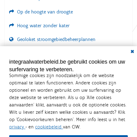
Op de hoogte van droogte
Hoog water zonder kater
Geoloket stroomgebiedbeheerplannen
Dial
Documenten voor leden
LOGIN VEREIST
integraalwaterbeleid.be gebruikt cookies om uw
surfervaring te verbeteren.
Sommige cookies zijn noodzakelijk om de website
optimaal te laten functioneren. Andere cookies zijn
optioneel en worden gebruikt om uw surfervaring op
Integraalwaterbeleid.be is een
deze website te verbeteren. Als u op ‘Alle cookies
officiële website van de Vlaamse
aanvaarden’ klikt, aanvaardt u ook de optionele cookies.
overheid
Wilt u liever zelf kiezen welke cookies u aanvaardt? Klik
uitgegeven door
Coördinatiecommissie Integraal
op ‘Cookievoorkeuren beheren’. Meer info leest u in het
Waterbeleid
privacy
- en
cookiebeleid
van CIW.
De Coördinatiecommissie Integraal Waterbeleid (CIW) is een
overlegplatform van de diverse beleidsdomeinen en