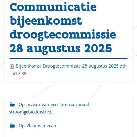
Communicatie
bijeenkomst
droogtecommissie
28 augustus 2025
Bijeenkomst Droogtecommissie 28 augustus 2025.pdf
— 65.8 KB
Op niveau van een internationaal
N
stroomgebieddistrict
a
v
Op Vlaams niveau
i