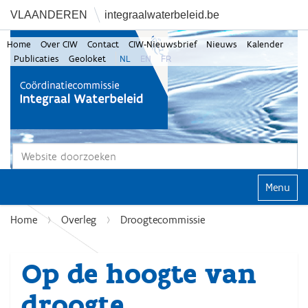
VLAANDEREN
integraalwaterbeleid.be
Home
Over CIW
Contact
CIW-Nieuwsbrief
Nieuws
Kalender
Publicaties
Geoloket
NL
EN
FR
Zoek
Geavanceerd zoeken...
Klap navi
Home
Overleg
Droogtecommissie
Op de hoogte van
droogte