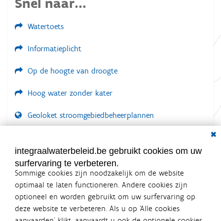
Snel naar...
Watertoets
Informatieplicht
Op de hoogte van droogte
Hoog water zonder kater
Geoloket stroomgebiedbeheerplannen
Dial
Documenten voor leden
LOGIN VEREIST
integraalwaterbeleid.be gebruikt cookies om uw
surfervaring te verbeteren.
Sommige cookies zijn noodzakelijk om de website
optimaal te laten functioneren. Andere cookies zijn
optioneel en worden gebruikt om uw surfervaring op
Integraalwaterbeleid.be is een
deze website te verbeteren. Als u op ‘Alle cookies
officiële website van de Vlaamse
aanvaarden’ klikt, aanvaardt u ook de optionele cookies.