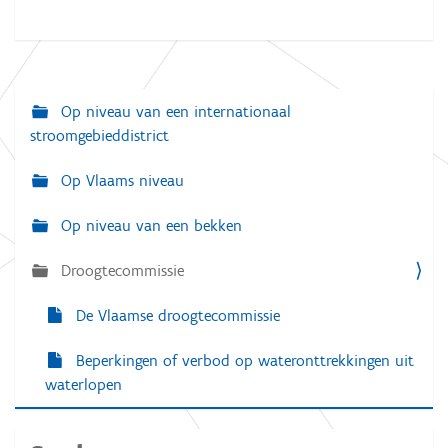
Op niveau van een internationaal
N
stroomgebieddistrict
a
v
Op Vlaams niveau
i
Op niveau van een bekken
g
a
Droogtecommissie
t
De Vlaamse droogtecommissie
i
e
Beperkingen of verbod op wateronttrekkingen uit
waterlopen