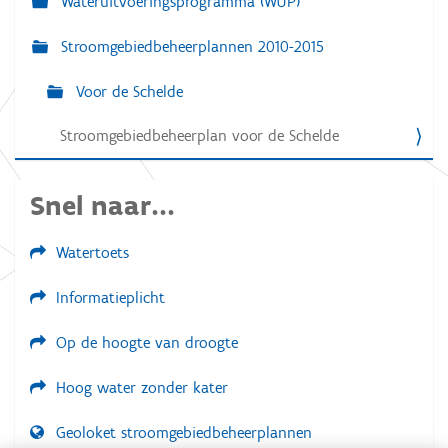
Wateruitvoeringsprogramma (WUP)
a
Stroomgebiedbeheerplannen 2010-2015
t
i
Voor de Schelde
e
Stroomgebiedbeheerplan voor de Schelde
Snel naar...
Watertoets
Informatieplicht
Op de hoogte van droogte
Hoog water zonder kater
Geoloket stroomgebiedbeheerplannen