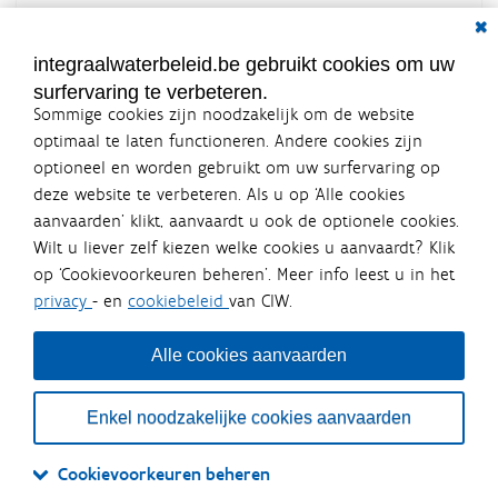
Dial
Documenten voor leden
LOGIN VEREIST
integraalwaterbeleid.be gebruikt cookies om uw
surfervaring te verbeteren.
Sommige cookies zijn noodzakelijk om de website
optimaal te laten functioneren. Andere cookies zijn
optioneel en worden gebruikt om uw surfervaring op
Integraalwaterbeleid.be is een
deze website te verbeteren. Als u op ‘Alle cookies
officiële website van de Vlaamse
aanvaarden’ klikt, aanvaardt u ook de optionele cookies.
overheid
Wilt u liever zelf kiezen welke cookies u aanvaardt? Klik
uitgegeven door
Coördinatiecommissie Integraal
op ‘Cookievoorkeuren beheren’. Meer info leest u in het
Waterbeleid
privacy
- en
cookiebeleid
van CIW.
De Coördinatiecommissie Integraal Waterbeleid (CIW) is een
overlegplatform van de diverse beleidsdomeinen en
bestuursniveaus die bij het waterbeleid betrokken zijn. Ook
Alle cookies aanvaarden
waterbedrijven nemen deel aan het overleg. Deze
samenwerking zorgt voor een gecoördineerde en
geïntegreerde aanpak van het waterbeleid en waterbeheer
Enkel noodzakelijke cookies aanvaarden
in Vlaanderen.
OVER CIW
DISCLAIMER
PRIVACY
COOKIEBELEID
SITEMAP
Cookievoorkeuren beheren