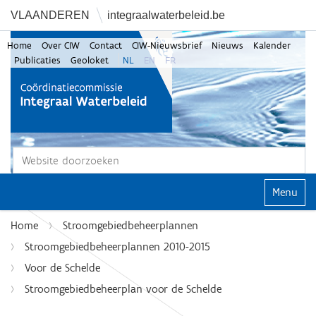
VLAANDEREN
integraalwaterbeleid.be
Home
Over CIW
Contact
CIW-Nieuwsbrief
Nieuws
Kalender
Publicaties
Geoloket
NL
EN
FR
Zoek
Geavanceerd zoeken...
Klap navi
Home
Stroomgebiedbeheerplannen
Stroomgebiedbeheerplannen 2010-2015
Voor de Schelde
Stroomgebiedbeheerplan voor de Schelde