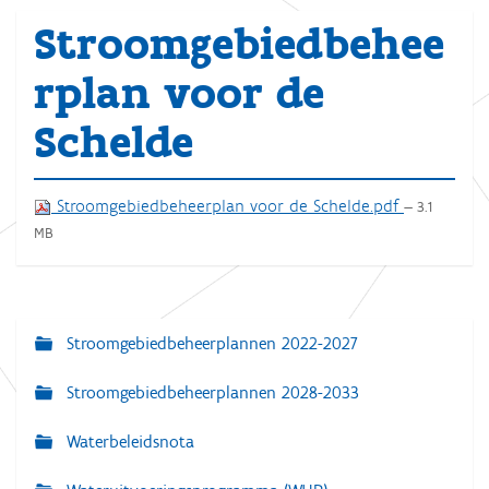
Stroomgebiedbehee
rplan voor de
Schelde
Stroomgebiedbeheerplan voor de Schelde.pdf
— 3.1
MB
Stroomgebiedbeheerplannen 2022-2027
N
a
Stroomgebiedbeheerplannen 2028-2033
v
Waterbeleidsnota
i
g