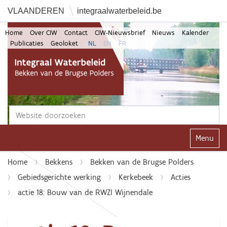
VLAANDEREN
integraalwaterbeleid.be
Home
Over CIW
Contact
CIW-Nieuwsbrief
Nieuws
Kalender
Publicaties
Geoloket
NL
EN
FR
Zoek
Geavanceerd zoeken...
Klap navi
Home
Bekkens
Bekken van de Brugse Polders
Gebiedsgerichte werking
Kerkebeek
Acties
actie 18: Bouw van de RWZI Wijnendale