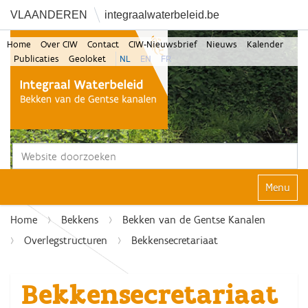
VLAANDEREN
integraalwaterbeleid.be
Home
Over CIW
Contact
CIW-Nieuwsbrief
Nieuws
Kalender
Publicaties
Geoloket
NL
EN
FR
Zoek
Geavanceerd zoeken...
Klap navi
Home
Bekkens
Bekken van de Gentse Kanalen
Overlegstructuren
Bekkensecretariaat
Bekkensecretariaat