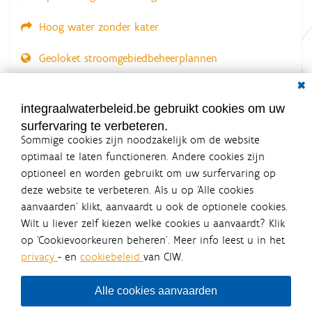
Hoog water zonder kater
Geoloket stroomgebiedbeheerplannen
Dial
Documenten voor leden
LOGIN VEREIST
integraalwaterbeleid.be gebruikt cookies om uw
surfervaring te verbeteren.
Sommige cookies zijn noodzakelijk om de website
optimaal te laten functioneren. Andere cookies zijn
optioneel en worden gebruikt om uw surfervaring op
Integraalwaterbeleid.be is een
deze website te verbeteren. Als u op ‘Alle cookies
officiële website van de Vlaamse
aanvaarden’ klikt, aanvaardt u ook de optionele cookies.
overheid
Wilt u liever zelf kiezen welke cookies u aanvaardt? Klik
uitgegeven door
Coördinatiecommissie Integraal
op ‘Cookievoorkeuren beheren’. Meer info leest u in het
Waterbeleid
privacy
- en
cookiebeleid
van CIW.
De Coördinatiecommissie Integraal Waterbeleid (CIW) is een
overlegplatform van de diverse beleidsdomeinen en
bestuursniveaus die bij het waterbeleid betrokken zijn. Ook
Alle cookies aanvaarden
waterbedrijven nemen deel aan het overleg. Deze
samenwerking zorgt voor een gecoördineerde en