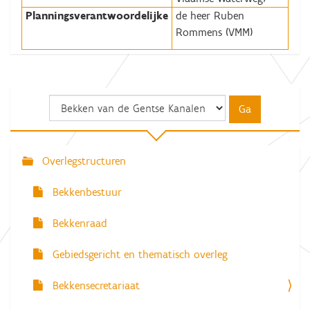
Planningsverantwoordelijke
de heer Ruben
Rommens (VMM)
Overlegstructuren
N
a
Bekkenbestuur
v
Bekkenraad
i
g
Gebiedsgericht en thematisch overleg
a
Bekkensecretariaat
t
i