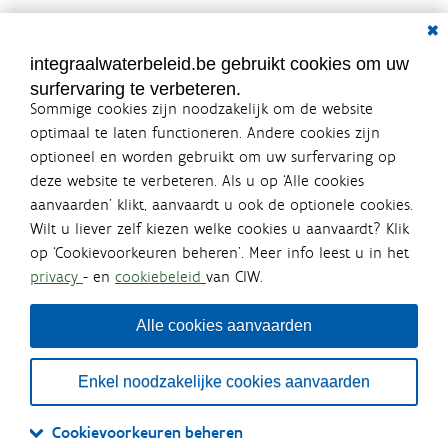
Dial
Documenten voor leden
LOGIN VEREIST
integraalwaterbeleid.be gebruikt cookies om uw
surfervaring te verbeteren.
Sommige cookies zijn noodzakelijk om de website
optimaal te laten functioneren. Andere cookies zijn
optioneel en worden gebruikt om uw surfervaring op
Integraalwaterbeleid.be is een
deze website te verbeteren. Als u op ‘Alle cookies
officiële website van de Vlaamse
aanvaarden’ klikt, aanvaardt u ook de optionele cookies.
overheid
Wilt u liever zelf kiezen welke cookies u aanvaardt? Klik
uitgegeven door
Coördinatiecommissie Integraal
op ‘Cookievoorkeuren beheren’. Meer info leest u in het
Waterbeleid
privacy
- en
cookiebeleid
van CIW.
De Coördinatiecommissie Integraal Waterbeleid (CIW) is een
overlegplatform van de diverse beleidsdomeinen en
bestuursniveaus die bij het waterbeleid betrokken zijn. Ook
Alle cookies aanvaarden
waterbedrijven nemen deel aan het overleg. Deze
samenwerking zorgt voor een gecoördineerde en
geïntegreerde aanpak van het waterbeleid en waterbeheer
Enkel noodzakelijke cookies aanvaarden
in Vlaanderen.
OVER CIW
DISCLAIMER
PRIVACY
COOKIEBELEID
SITEMAP
Cookievoorkeuren beheren