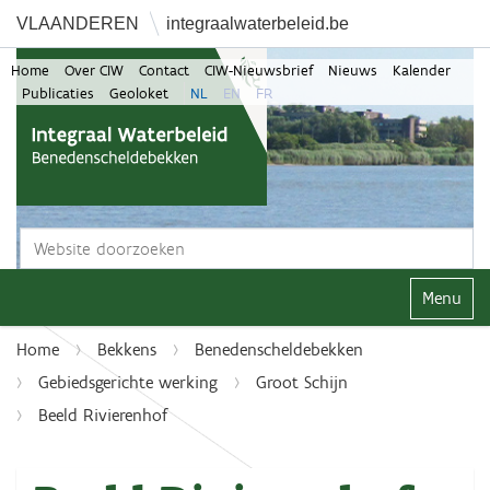
VLAANDEREN
integraalwaterbeleid.be
Home
Over CIW
Contact
CIW-Nieuwsbrief
Nieuws
Kalender
Publicaties
Geoloket
NL
EN
FR
Zoek
Geavanceerd zoeken...
Klap navi
Home
Bekkens
Benedenscheldebekken
Gebiedsgerichte werking
Groot Schijn
Beeld Rivierenhof