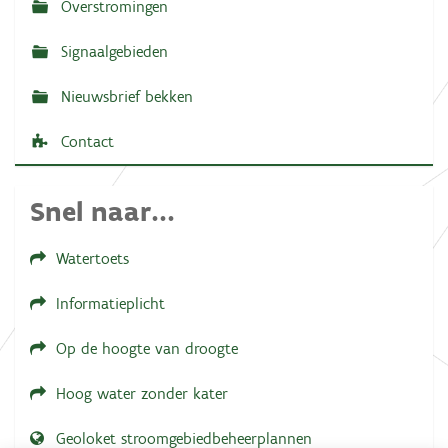
Overstromingen
a
f
b
Signaalgebieden
e
e
l
Nieuwsbrief bekken
d
i
Contact
n
g
.
.
Snel naar...
.
Watertoets
Informatieplicht
Op de hoogte van droogte
Hoog water zonder kater
Geoloket stroomgebiedbeheerplannen