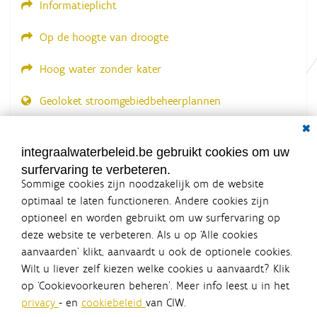
Informatieplicht
Op de hoogte van droogte
Hoog water zonder kater
Geoloket stroomgebiedbeheerplannen
Dial
Documenten voor leden
LOGIN VEREIST
integraalwaterbeleid.be gebruikt cookies om uw
surfervaring te verbeteren.
Sommige cookies zijn noodzakelijk om de website
optimaal te laten functioneren. Andere cookies zijn
optioneel en worden gebruikt om uw surfervaring op
Integraalwaterbeleid.be is een
deze website te verbeteren. Als u op ‘Alle cookies
officiële website van de Vlaamse
aanvaarden’ klikt, aanvaardt u ook de optionele cookies.
overheid
Wilt u liever zelf kiezen welke cookies u aanvaardt? Klik
uitgegeven door
Coördinatiecommissie Integraal
op ‘Cookievoorkeuren beheren’. Meer info leest u in het
Waterbeleid
privacy
- en
cookiebeleid
van CIW.
De Coördinatiecommissie Integraal Waterbeleid (CIW) is een