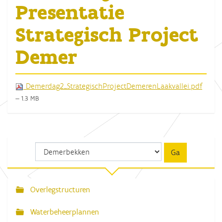
Presentatie
Strategisch Project
Demer
Demerdag2_StrategischProjectDemerenLaakvallei.pdf
— 1.3 MB
Overlegstructuren
N
a
Waterbeheerplannen
v