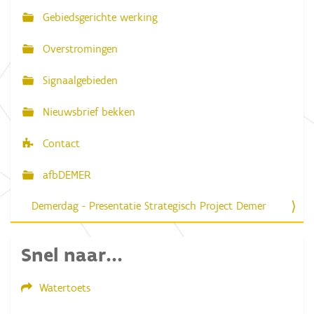
Gebiedsgerichte werking
i
g
Overstromingen
a
Signaalgebieden
t
i
Nieuwsbrief bekken
e
Contact
afbDEMER
Demerdag - Presentatie Strategisch Project Demer
Snel naar...
Watertoets