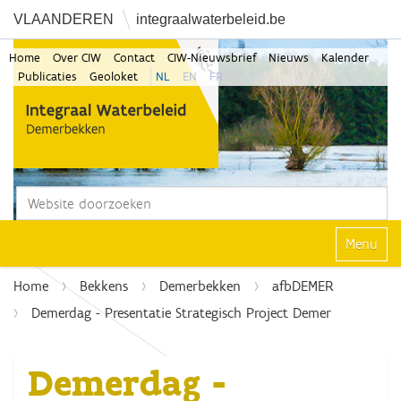
VLAANDEREN
integraalwaterbeleid.be
Home
Over CIW
Contact
CIW-Nieuwsbrief
Nieuws
Kalender
Publicaties
Geoloket
NL
EN
FR
Zoek
Geavanceerd zoeken...
Klap navi
Home
Bekkens
Demerbekken
afbDEMER
Demerdag - Presentatie Strategisch Project Demer
Demerdag -