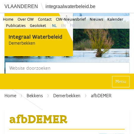
VLAANDEREN
integraalwaterbeleid.be
Home
Over CIW
Contact
CIW-Nieuwsbrief
Nieuws
Kalender
Publicaties
Geoloket
NL
EN
FR
Zoek
Geavanceerd zoeken...
Klap navi
Home
Bekkens
Demerbekken
afbDEMER
afbDEMER