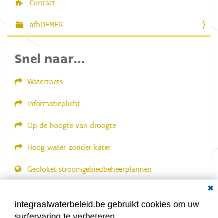
Contact
afbDEMER
Snel naar...
Watertoets
Informatieplicht
Op de hoogte van droogte
Hoog water zonder kater
Geoloket stroomgebiedbeheerplannen
Dial
Documenten voor leden
LOGIN VEREIST
integraalwaterbeleid.be gebruikt cookies om uw
surfervaring te verbeteren.