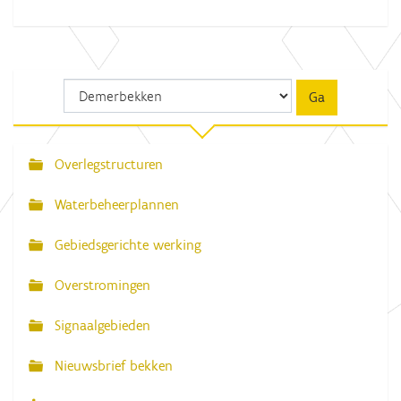
Overlegstructuren
N
a
Waterbeheerplannen
v
Gebiedsgerichte werking
i
g
Overstromingen
a
Signaalgebieden
t
i
Nieuwsbrief bekken
e