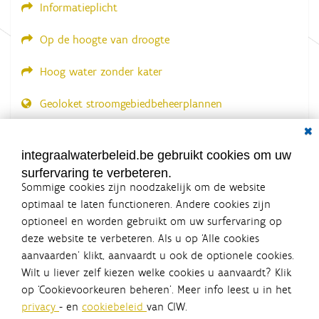
Informatieplicht
Op de hoogte van droogte
Hoog water zonder kater
Geoloket stroomgebiedbeheerplannen
Dial
Documenten voor leden
LOGIN VEREIST
integraalwaterbeleid.be gebruikt cookies om uw
surfervaring te verbeteren.
Sommige cookies zijn noodzakelijk om de website
optimaal te laten functioneren. Andere cookies zijn
optioneel en worden gebruikt om uw surfervaring op
Integraalwaterbeleid.be is een
deze website te verbeteren. Als u op ‘Alle cookies
officiële website van de Vlaamse
aanvaarden’ klikt, aanvaardt u ook de optionele cookies.
overheid
Wilt u liever zelf kiezen welke cookies u aanvaardt? Klik
uitgegeven door
Coördinatiecommissie Integraal
op ‘Cookievoorkeuren beheren’. Meer info leest u in het
Waterbeleid
privacy
- en
cookiebeleid
van CIW.
De Coördinatiecommissie Integraal Waterbeleid (CIW) is een