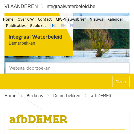
VLAANDEREN
integraalwaterbeleid.be
Home
Over CIW
Contact
CIW-Nieuwsbrief
Nieuws
Kalender
Publicaties
Geoloket
NL
EN
FR
Zoek
Geavanceerd zoeken...
Klap navi
Home
Bekkens
Demerbekken
afbDEMER
afbDEMER