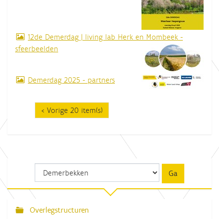
12de Demerdag | living lab Herk en Mombeek -
sfeerbeelden
Demerdag 2025 - partners
Vorige 20 item(s)
Overlegstructuren
N