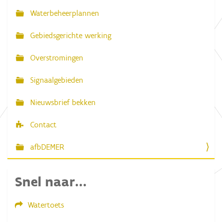
a
Waterbeheerplannen
v
Gebiedsgerichte werking
i
g
Overstromingen
a
Signaalgebieden
t
i
Nieuwsbrief bekken
e
Contact
afbDEMER
Snel naar...
Watertoets