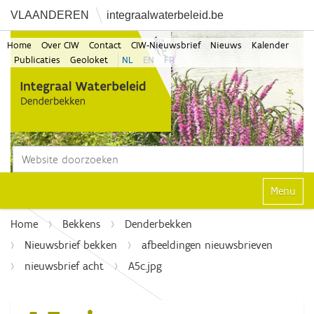
VLAANDEREN
integraalwaterbeleid.be
Home
Over CIW
Contact
CIW-Nieuwsbrief
Nieuws
Kalender
Publicaties
Geoloket
NL
EN
FR
Zoek
Geavanceerd zoeken...
Klap navi
Home
Bekkens
Denderbekken
Nieuwsbrief bekken
afbeeldingen nieuwsbrieven
nieuwsbrief acht
A5c.jpg