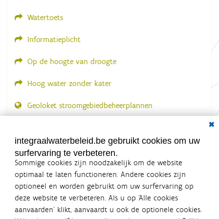
.
.
Watertoets
Informatieplicht
Op de hoogte van droogte
Hoog water zonder kater
Geoloket stroomgebiedbeheerplannen
Dial
Documenten voor leden
LOGIN VEREIST
integraalwaterbeleid.be gebruikt cookies om uw
surfervaring te verbeteren.
Sommige cookies zijn noodzakelijk om de website
optimaal te laten functioneren. Andere cookies zijn
optioneel en worden gebruikt om uw surfervaring op
Integraalwaterbeleid.be is een
deze website te verbeteren. Als u op ‘Alle cookies
officiële website van de Vlaamse
aanvaarden’ klikt, aanvaardt u ook de optionele cookies.
overheid