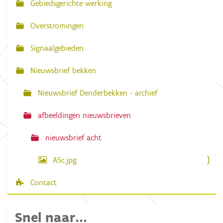
Gebiedsgerichte werking
i
i
g
g
e
Overstromingen
w
a
e
e
Signaalgebieden
t
r
g
i
Nieuwsbrief bekken
a
e
v
e
Nieuwsbrief Denderbekken - archief
v
a
n
afbeeldingen nieuwsbrieven
d
e
nieuwsbrief acht
a
f
b
A5c.jpg
e
e
l
Contact
d
i
n
Snel naar...
g
.