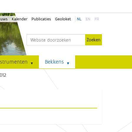
euws
Kalender
Publicaties
Geoloket
NL
EN
FR
Zoek
Geavanceerd zoeken...
nstrumenten
Bekkens
2012