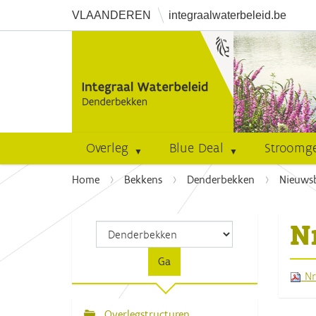
VLAANDEREN
integraalwaterbeleid.be
Overleg
Blue Deal
Stroomg
U
Home
Bekkens
Denderbekken
Nieuwsb
b
e
N
n
t
h
Nr
i
e
r
Overlegstructuren