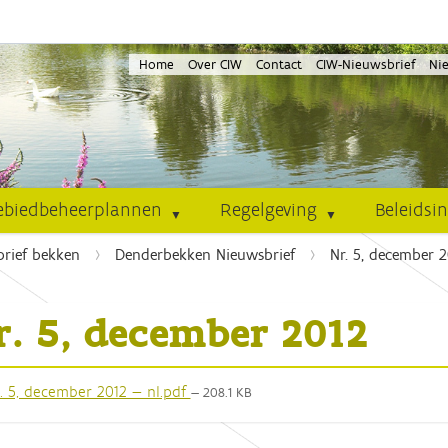
Home
Over CIW
Contact
CIW-Nieuwsbrief
Ni
ebiedbeheerplannen
Regelgeving
Beleidsi
rief bekken
Denderbekken Nieuwsbrief
Nr. 5, december 
r. 5, december 2012
. 5, december 2012 — nl.pdf
— 208.1 KB