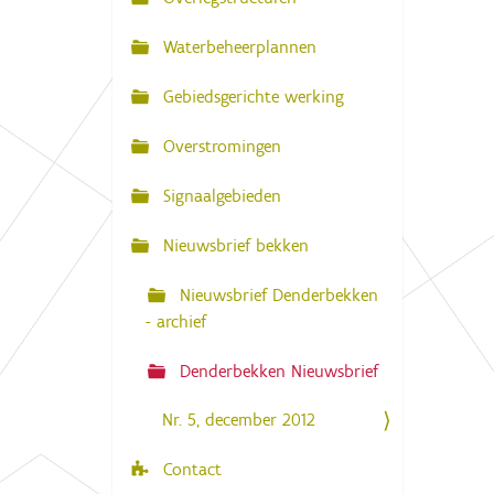
N
:
a
Waterbeheerplannen
v
Gebiedsgerichte werking
i
g
Overstromingen
a
Signaalgebieden
t
i
Nieuwsbrief bekken
e
Nieuwsbrief Denderbekken
- archief
Denderbekken Nieuwsbrief
Nr. 5, december 2012
Contact