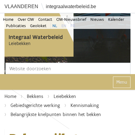
VLAANDEREN
integraalwaterbeleid.be
Home
Over CIW
Contact
CIW-Nieuwsbrief
Nieuws
Kalender
Publicaties
Geoloket
NL
EN
FR
Zoek
Geavanceerd zoeken...
Klap navi
Home
Bekkens
Leiebekken
Gebiedsgerichte werking
Kennismaking
Belangrijkste knelpunten binnen het bekken