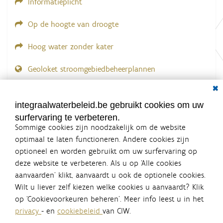
Informatieplicht
Op de hoogte van droogte
Hoog water zonder kater
Geoloket stroomgebiedbeheerplannen
Dial
Documenten voor leden
LOGIN VEREIST
integraalwaterbeleid.be gebruikt cookies om uw
surfervaring te verbeteren.
Sommige cookies zijn noodzakelijk om de website
optimaal te laten functioneren. Andere cookies zijn
optioneel en worden gebruikt om uw surfervaring op
Integraalwaterbeleid.be is een
deze website te verbeteren. Als u op ‘Alle cookies
officiële website van de Vlaamse
aanvaarden’ klikt, aanvaardt u ook de optionele cookies.
overheid
Wilt u liever zelf kiezen welke cookies u aanvaardt? Klik
uitgegeven door
Coördinatiecommissie Integraal
op ‘Cookievoorkeuren beheren’. Meer info leest u in het
Waterbeleid
privacy
- en
cookiebeleid
van CIW.
De Coördinatiecommissie Integraal Waterbeleid (CIW) is een
overlegplatform van de diverse beleidsdomeinen en