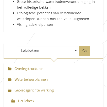
Grote historische waterbodemverontreiniging in
het volledige bekken.
Ecologische potenties van verschillende
waterlopen kunnen niet ten volle uitgroeien.
Vismigratieknelpunten
Overlegstructuren
N
a
Waterbeheerplannen
v
Gebiedsgerichte werking
i
g
Heulebeek
a