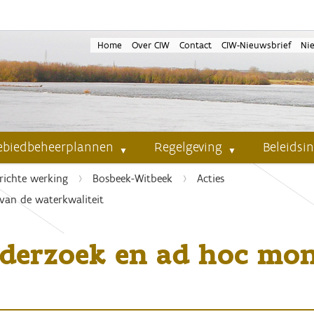
Home
Over CIW
Contact
CIW-Nieuwsbrief
Ni
ebiedbeheerplannen
Regelgeving
Beleidsi
richte werking
Bosbeek-Witbeek
Acties
van de waterkwaliteit
nderzoek en ad hoc mon