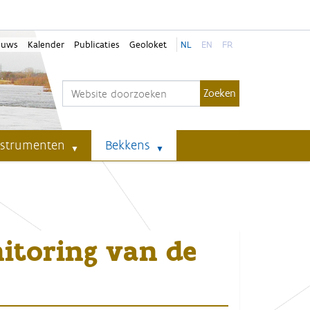
euws
Kalender
Publicaties
Geoloket
NL
EN
FR
Zoek
Geavanceerd zoeken...
nstrumenten
Bekkens
itoring van de