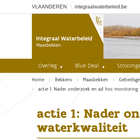
VLAANDEREN
integraalwaterbeleid.be
Overleg
Blue Deal
Stroomg
U
Home
Bekkens
Maasbekken
Gebiedsge
b
actie 1: Nader onderzoek en ad hoc monitoring 
e
n
actie 1: Nader o
t
h
waterkwaliteit
i
e
r