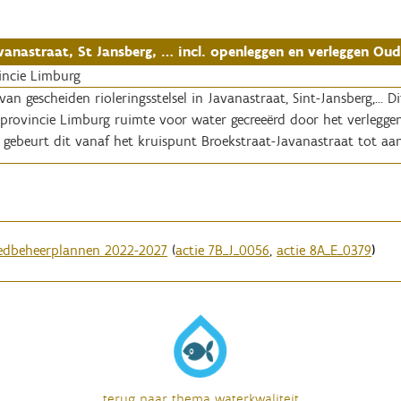
vanastraat, St Jansberg, … incl. openleggen en verleggen Ou
vincie Limburg
van gescheiden rioleringsstelsel in Javanastraat, Sint-Jansberg,... 
provincie Limburg ruimte voor water gecreeërd door het verlegge
se gebeurt dit vanaf het kruispunt Broekstraat-Javanastraat tot a
edbeheerplannen 2022-2027
(
actie 7B_J_0056
,
actie 8A_E_0379
)
terug naar thema waterkwaliteit