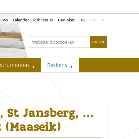
euws
Kalender
Publicaties
Geoloket
NL
EN
FR
Zoek
Geavanceerd zoeken...
nstrumenten
Bekkens
, St Jansberg, …
 (Maaseik)