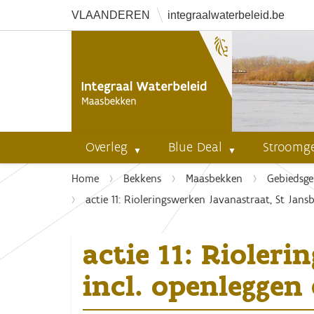
VLAANDEREN
integraalwaterbeleid.be
Overleg
Blue Deal
Stroomg
U
Home
Bekkens
Maasbekken
Gebiedsge
b
actie 11: Rioleringswerken Javanastraat, St Jans
e
n
actie 11: Rioler
t
h
incl. openleggen
i
e
r