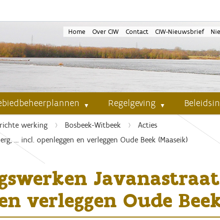
Home
Over CIW
Contact
CIW-Nieuwsbrief
Ni
ebiedbeheerplannen
Regelgeving
Beleidsi
richte werking
Bosbeek-Witbeek
Acties
berg, … incl. openleggen en verleggen Oude Beek (Maaseik)
ingswerken Javanastraat
 en verleggen Oude Beek