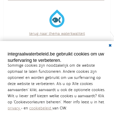
terug naar thema waterkwaliteit
overzicht van alle acties
Dial
integraalwaterbeleid.be gebruikt cookies om uw
surfervaring te verbeteren.
Sommige cookies zijn noodzakelijk om de website
optimaal te laten functioneren. Andere cookies zijn
optioneel en worden gebruikt om uw surfervaring op
Integraalwaterbeleid.be is een
deze website te verbeteren. Als u op ‘Alle cookies
officiële website van de Vlaamse
aanvaarden’ klikt, aanvaardt u ook de optionele cookies.
overheid
Wilt u liever zelf kiezen welke cookies u aanvaardt? Klik
uitgegeven door
Coördinatiecommissie Integraal
op ‘Cookievoorkeuren beheren’. Meer info leest u in het
Waterbeleid
privacy
- en
cookiebeleid
van CIW.
De Coördinatiecommissie Integraal Waterbeleid (CIW) is een
overlegplatform van de diverse beleidsdomeinen en