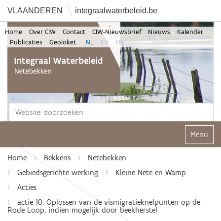
VLAANDEREN
integraalwaterbeleid.be
Home
Over CIW
Contact
CIW-Nieuwsbrief
Nieuws
Kalender
Publicaties
Geoloket
NL
EN
FR
Zoek
Geavanceerd zoeken...
Klap navi
Home
Bekkens
Netebekken
Gebiedsgerichte werking
Kleine Nete en Wamp
Acties
actie 10: Oplossen van de vismigratieknelpunten op de
Rode Loop, indien mogelijk door beekherstel