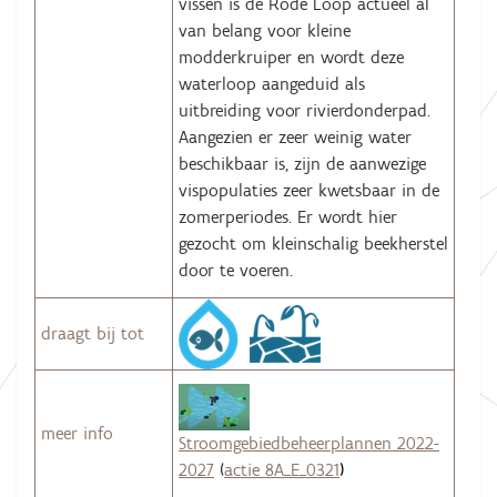
vissen is de Rode Loop actueel al
van belang voor kleine
modderkruiper en wordt deze
waterloop aangeduid als
uitbreiding voor rivierdonderpad.
Aangezien er zeer weinig water
beschikbaar is, zijn de aanwezige
vispopulaties zeer kwetsbaar in de
zomerperiodes. Er wordt hier
gezocht om kleinschalig beekherstel
door te voeren.
draagt bij tot
meer info
Stroomgebiedbeheerplannen 2022-
2027
(
actie 8A_E_0321
)