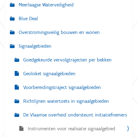
Meerlaagse Waterveiligheid
i
g
Blue Deal
a
Overstromingsveilig bouwen en wonen
t
i
Signaalgebieden
e
Goedgekeurde vervolgtrajecten per bekken
Geoloket signaalgebieden
Voorbereidingstraject signaalgebieden
Richtlijnen watertoets in signaalgebieden
De Vlaamse overheid ondersteunt initiatiefnemers
Instrumenten voor realisatie signaalgebied