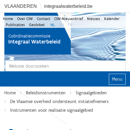
VLAANDEREN
integraalwaterbeleid.be
Home
Over CIW
Contact
CIW-Nieuwsbrief
Nieuws
Kalender
Publicaties
Geoloket
NL
EN
FR
Zoek
Geavanceerd zoeken...
Klap navi
Home
Beleidsinstrumenten
Signaalgebieden
De Vlaamse overheid ondersteunt initiatiefnemers
Instrumenten voor realisatie signaalgebied