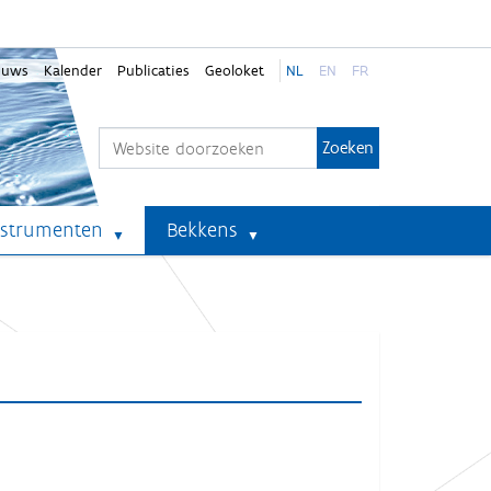
euws
Kalender
Publicaties
Geoloket
NL
EN
FR
Zoek
Geavanceerd zoeken...
nstrumenten
Bekkens