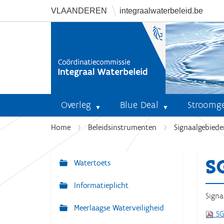
VLAANDEREN
integraalwaterbeleid.be
Overleg
Blue Deal
Stroomg
U
Home
Beleidsinstrumenten
Signaalgebiede
b
e
S
n
Watertoets
N
t
a
Informatieplicht
h
v
Signa
i
Meerlaagse Waterveiligheid
i
e
SG
r