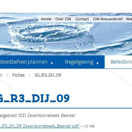
Home
Over CIW
Contact
CIW-Nieuwsbrief
Ni
ebiedbeheerplannen
Regelgeving
Beleidsi
n
Fiches
SG_R3_DIJ_09
G_R3_DIJ_09
algebied (DZ) Zevenborrebeek Beersel
_R3_DIJ_09 Zevenborrebeek_Beersel.pdf
— 1.0 MB