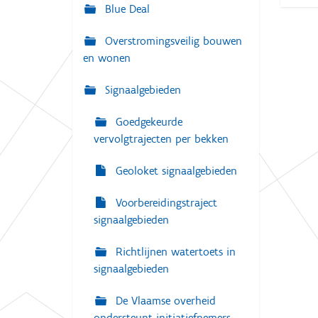
g
Blue Deal
:
a
Overstromingsveilig bouwen
t
en wonen
i
e
Signaalgebieden
Goedgekeurde
vervolgtrajecten per bekken
Geoloket signaalgebieden
Voorbereidingstraject
signaalgebieden
Richtlijnen watertoets in
signaalgebieden
De Vlaamse overheid
ondersteunt initiatiefnemers