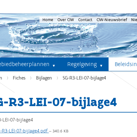
Home
Over CIW
Contact
CIW-Nieuwsbrief
Ni
ebiedbeheerplannen
Regelgeving
Beleidsi
n
Fiches
Bijlagen
SG-R3-LEI-07-bijlage4
G-R3-LEI-07-bijlage4
-LEI-07-bijlage4
-R3-LEI-07-bijlage4.pdf
— 340.6 KB