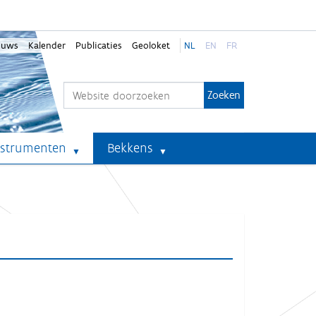
euws
Kalender
Publicaties
Geoloket
NL
EN
FR
Zoek
Geavanceerd zoeken...
nstrumenten
Bekkens