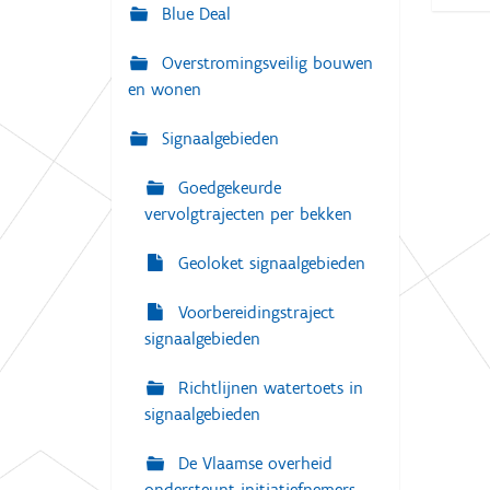
g
Blue Deal
:
a
Overstromingsveilig bouwen
t
en wonen
i
e
Signaalgebieden
Goedgekeurde
vervolgtrajecten per bekken
Geoloket signaalgebieden
Voorbereidingstraject
signaalgebieden
Richtlijnen watertoets in
signaalgebieden
De Vlaamse overheid
ondersteunt initiatiefnemers