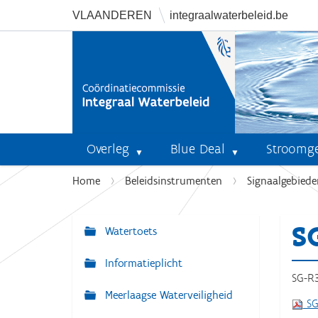
VLAANDEREN
integraalwaterbeleid.be
Overleg
Blue Deal
Stroomg
U
Home
Beleidsinstrumenten
Signaalgebiede
b
e
S
n
Watertoets
N
t
a
Informatieplicht
h
v
SG-R3
i
Meerlaagse Waterveiligheid
i
e
SG
r