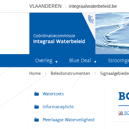
VLAANDEREN
integraalwaterbeleid.be
Overleg
Blue Deal
Stroomg
U
Home
Beleidsinstrumenten
Signaalgebiede
b
e
B
n
Watertoets
N
t
a
Informatieplicht
h
v
BO
i
Meerlaagse Waterveiligheid
i
e
r