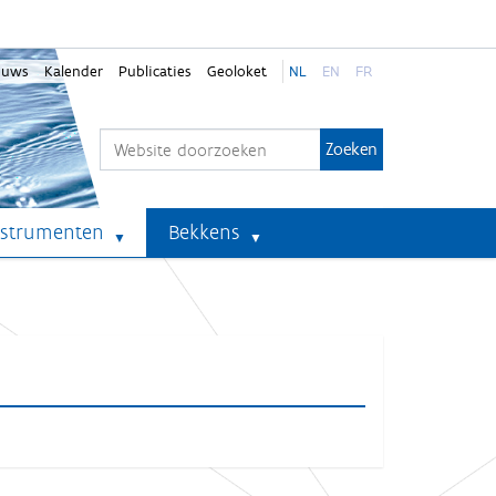
euws
Kalender
Publicaties
Geoloket
NL
EN
FR
Zoek
Geavanceerd zoeken...
nstrumenten
Bekkens