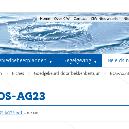
Home
Over CIW
Contact
CIW-Nieuwsbrief
Ni
ebiedbeheerplannen
Regelgeving
Beleidsi
n
Fiches
Goedgekeurd door bekkenbestuur
BOS-AG23
OS-AG23
S-AG23.pdf
— 8.2 MB