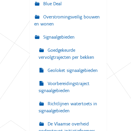
g
Blue Deal
:
a
Overstromingsveilig bouwen
t
en wonen
i
e
Signaalgebieden
Goedgekeurde
vervolgtrajecten per bekken
Geoloket signaalgebieden
Voorbereidingstraject
signaalgebieden
Richtlijnen watertoets in
signaalgebieden
De Vlaamse overheid
ondersteunt initiatiefnemers