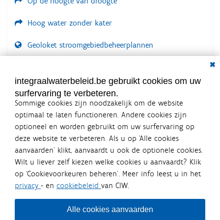
Op de hoogte van droogte
Hoog water zonder kater
Geoloket stroomgebiedbeheerplannen
Dial
Documenten voor leden
LOGIN VEREIST
integraalwaterbeleid.be gebruikt cookies om uw
surfervaring te verbeteren.
Sommige cookies zijn noodzakelijk om de website
optimaal te laten functioneren. Andere cookies zijn
optioneel en worden gebruikt om uw surfervaring op
Integraalwaterbeleid.be is een
deze website te verbeteren. Als u op ‘Alle cookies
officiële website van de Vlaamse
aanvaarden’ klikt, aanvaardt u ook de optionele cookies.
overheid
Wilt u liever zelf kiezen welke cookies u aanvaardt? Klik
uitgegeven door
Coördinatiecommissie Integraal
op ‘Cookievoorkeuren beheren’. Meer info leest u in het
Waterbeleid
privacy
- en
cookiebeleid
van CIW.
De Coördinatiecommissie Integraal Waterbeleid (CIW) is een
overlegplatform van de diverse beleidsdomeinen en
bestuursniveaus die bij het waterbeleid betrokken zijn. Ook
Alle cookies aanvaarden
waterbedrijven nemen deel aan het overleg. Deze