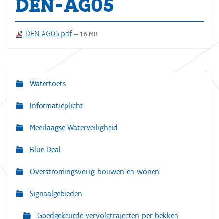
DEN-AG05
DEN-AG05.pdf
— 1.6 MB
Watertoets
N
a
Informatieplicht
v
Meerlaagse Waterveiligheid
i
g
Blue Deal
a
Overstromingsveilig bouwen en wonen
t
i
Signaalgebieden
e
Goedgekeurde vervolgtrajecten per bekken