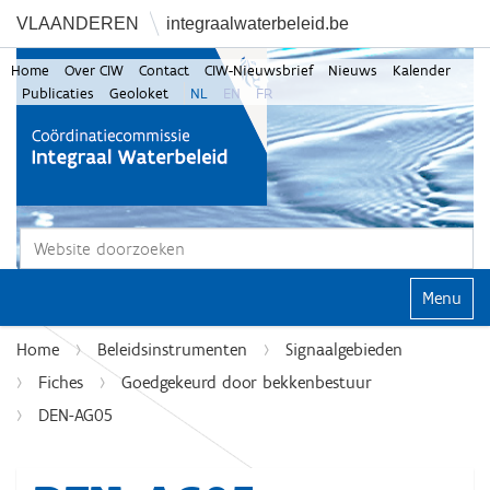
VLAANDEREN
integraalwaterbeleid.be
Home
Over CIW
Contact
CIW-Nieuwsbrief
Nieuws
Kalender
Publicaties
Geoloket
NL
EN
FR
Zoek
Geavanceerd zoeken...
Klap navi
Home
Beleidsinstrumenten
Signaalgebieden
Fiches
Goedgekeurd door bekkenbestuur
DEN-AG05