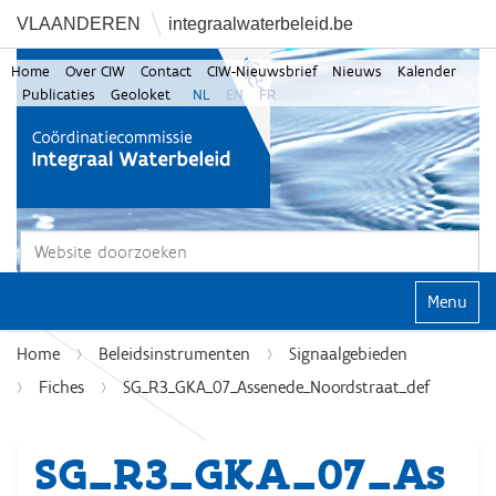
VLAANDEREN
integraalwaterbeleid.be
Home
Over CIW
Contact
CIW-Nieuwsbrief
Nieuws
Kalender
Publicaties
Geoloket
NL
EN
FR
Zoek
Geavanceerd zoeken...
Klap navi
Home
Beleidsinstrumenten
Signaalgebieden
Fiches
SG_R3_GKA_07_Assenede_Noordstraat_def
SG_R3_GKA_07_As