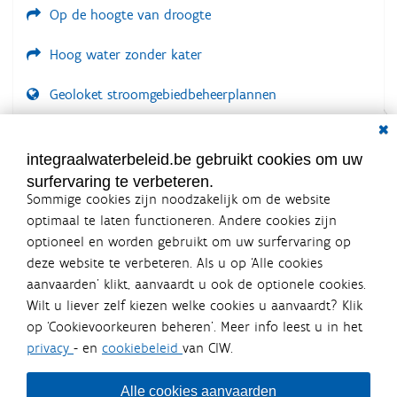
Op de hoogte van droogte
Hoog water zonder kater
Geoloket stroomgebiedbeheerplannen
Dial
Documenten voor leden
LOGIN VEREIST
integraalwaterbeleid.be gebruikt cookies om uw
surfervaring te verbeteren.
Sommige cookies zijn noodzakelijk om de website
optimaal te laten functioneren. Andere cookies zijn
optioneel en worden gebruikt om uw surfervaring op
Integraalwaterbeleid.be is een
deze website te verbeteren. Als u op ‘Alle cookies
officiële website van de Vlaamse
aanvaarden’ klikt, aanvaardt u ook de optionele cookies.
overheid
Wilt u liever zelf kiezen welke cookies u aanvaardt? Klik
uitgegeven door
Coördinatiecommissie Integraal
op ‘Cookievoorkeuren beheren’. Meer info leest u in het
Waterbeleid
privacy
- en
cookiebeleid
van CIW.
De Coördinatiecommissie Integraal Waterbeleid (CIW) is een
overlegplatform van de diverse beleidsdomeinen en
bestuursniveaus die bij het waterbeleid betrokken zijn. Ook
Alle cookies aanvaarden
waterbedrijven nemen deel aan het overleg. Deze