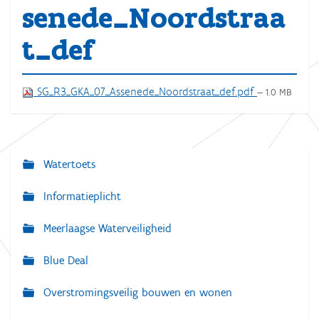
senede_Noordstraa
t_def
SG_R3_GKA_07_Assenede_Noordstraat_def.pdf
— 1.0 MB
Watertoets
N
a
Informatieplicht
v
Meerlaagse Waterveiligheid
i
g
Blue Deal
a
Overstromingsveilig bouwen en wonen
t
i