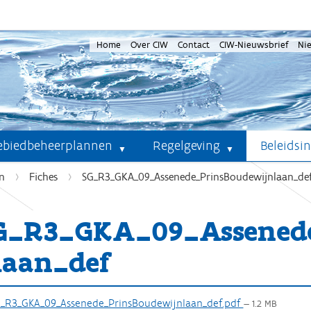
Home
Over CIW
Contact
CIW-Nieuwsbrief
Ni
ebiedbeheerplannen
Regelgeving
Beleidsi
n
Fiches
SG_R3_GKA_09_Assenede_PrinsBoudewijnlaan_de
G_R3_GKA_09_Assenede
laan_def
_R3_GKA_09_Assenede_PrinsBoudewijnlaan_def.pdf
— 1.2 MB