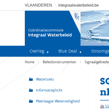
VLAANDEREN
integraalwaterbeleid.be
Overleg
Blue Deal
Stroomg
U
Home
Beleidsinstrumenten
Signaalgebiede
b
e
S
n
Watertoets
N
t
a
n
Informatieplicht
h
v
i
Meerlaagse Waterveiligheid
i
e
SG
r