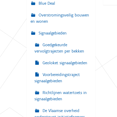
g
Blue Deal
:
a
Overstromingsveilig bouwen
t
en wonen
i
e
Signaalgebieden
Goedgekeurde
vervolgtrajecten per bekken
Geoloket signaalgebieden
Voorbereidingstraject
signaalgebieden
Richtlijnen watertoets in
signaalgebieden
De Vlaamse overheid
ondersteunt initiatiefnemers