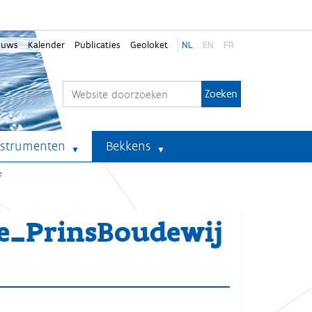
euws
Kalender
Publicaties
Geoloket
NL
EN
FR
Zoek
Geavanceerd zoeken...
nstrumenten
Bekkens
f
_PrinsBoudewij