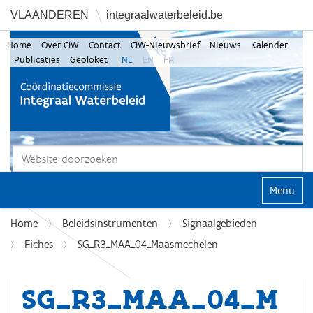
VLAANDEREN
integraalwaterbeleid.be
Home
Over CIW
Contact
CIW-Nieuwsbrief
Nieuws
Kalender
Publicaties
Geoloket
NL
EN
FR
Zoek
Geavanceerd zoeken...
Klap navi
Home
Beleidsinstrumenten
Signaalgebieden
Fiches
SG_R3_MAA_04_Maasmechelen
SG_R3_MAA_04_M