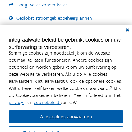
Hoog water zonder kater
Geoloket stroomgebiedbeheerplannen
Dial
Documenten voor leden
LOGIN VEREIST
integraalwaterbeleid.be gebruikt cookies om uw
surfervaring te verbeteren.
Sommige cookies zijn noodzakelijk om de website
optimaal te laten functioneren. Andere cookies zijn
optioneel en worden gebruikt om uw surfervaring op
Integraalwaterbeleid.be is een
deze website te verbeteren. Als u op ‘Alle cookies
officiële website van de Vlaamse
aanvaarden’ klikt, aanvaardt u ook de optionele cookies.
overheid
Wilt u liever zelf kiezen welke cookies u aanvaardt? Klik
uitgegeven door
Coördinatiecommissie Integraal
op ‘Cookievoorkeuren beheren’. Meer info leest u in het
Waterbeleid
privacy
- en
cookiebeleid
van CIW.
De Coördinatiecommissie Integraal Waterbeleid (CIW) is een
overlegplatform van de diverse beleidsdomeinen en
bestuursniveaus die bij het waterbeleid betrokken zijn. Ook
Alle cookies aanvaarden
waterbedrijven nemen deel aan het overleg. Deze
samenwerking zorgt voor een gecoördineerde en
geïntegreerde aanpak van het waterbeleid en waterbeheer