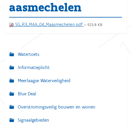
aasmechelen
SG_R3_MAA_04_Maasmechelen.pdf
— 923.8 KB
Watertoets
N
a
Informatieplicht
v
Meerlaagse Waterveiligheid
i
g
Blue Deal
a
Overstromingsveilig bouwen en wonen
t
i
Signaalgebieden
e