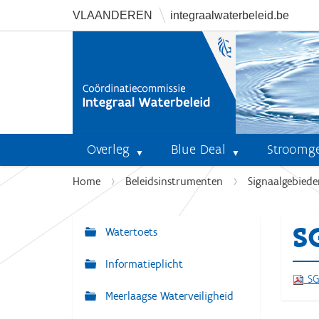
VLAANDEREN
integraalwaterbeleid.be
Overleg
Blue Deal
Stroomg
U
Home
Beleidsinstrumenten
Signaalgebiede
b
e
S
n
Watertoets
N
t
a
Informatieplicht
h
v
SG
i
Meerlaagse Waterveiligheid
i
e
r