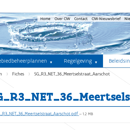
Home
Over CIW
Contact
CIW-Nieuwsbrief
Ni
ebiedbeheerplannen
Regelgeving
Beleidsi
n
Fiches
SG_R3_NET_36_Meertselstraat_Aarschot
G_R3_NET_36_Meertsels
_R3_NET_36_Meertselstraat_Aarschot.pdf
— 1.2 MB