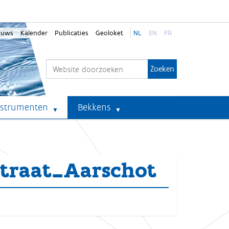
euws
Kalender
Publicaties
Geoloket
NL
EN
FR
Zoek
Geavanceerd zoeken...
nstrumenten
Bekkens
traat_Aarschot