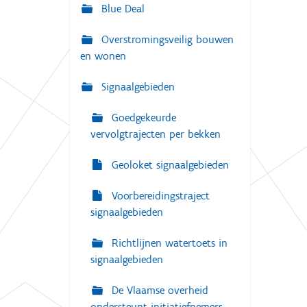
g
Blue Deal
:
a
Overstromingsveilig bouwen
t
en wonen
i
e
Signaalgebieden
Goedgekeurde
vervolgtrajecten per bekken
Geoloket signaalgebieden
Voorbereidingstraject
signaalgebieden
Richtlijnen watertoets in
signaalgebieden
De Vlaamse overheid
ondersteunt initiatiefnemers