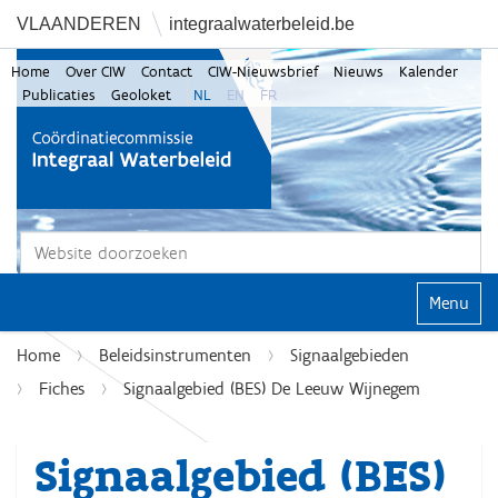
VLAANDEREN
integraalwaterbeleid.be
Home
Over CIW
Contact
CIW-Nieuwsbrief
Nieuws
Kalender
Publicaties
Geoloket
NL
EN
FR
Zoek
Geavanceerd zoeken...
Klap navi
Home
Beleidsinstrumenten
Signaalgebieden
Fiches
Signaalgebied (BES) De Leeuw Wijnegem
Signaalgebied (BES)