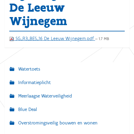
De Leeuw
Wijnegem
SG_R3_BES_16 De Leeuw Wijnegem.pdf
— 1.7 MB
Watertoets
N
a
Informatieplicht
v
Meerlaagse Waterveiligheid
i
g
Blue Deal
a
Overstromingsveilig bouwen en wonen
t
i