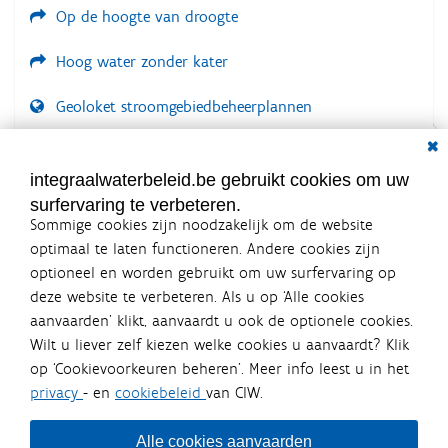
Op de hoogte van droogte
Hoog water zonder kater
Geoloket stroomgebiedbeheerplannen
Dial
Documenten voor leden
LOGIN VEREIST
integraalwaterbeleid.be gebruikt cookies om uw
surfervaring te verbeteren.
Sommige cookies zijn noodzakelijk om de website
optimaal te laten functioneren. Andere cookies zijn
optioneel en worden gebruikt om uw surfervaring op
Integraalwaterbeleid.be is een
deze website te verbeteren. Als u op ‘Alle cookies
officiële website van de Vlaamse
aanvaarden’ klikt, aanvaardt u ook de optionele cookies.
overheid
Wilt u liever zelf kiezen welke cookies u aanvaardt? Klik
uitgegeven door
Coördinatiecommissie Integraal
op ‘Cookievoorkeuren beheren’. Meer info leest u in het
Waterbeleid
privacy
- en
cookiebeleid
van CIW.
De Coördinatiecommissie Integraal Waterbeleid (CIW) is een
overlegplatform van de diverse beleidsdomeinen en
bestuursniveaus die bij het waterbeleid betrokken zijn. Ook
Alle cookies aanvaarden
waterbedrijven nemen deel aan het overleg. Deze