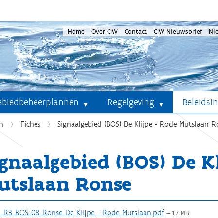
Home
Over CIW
Contact
CIW-Nieuwsbrief
Ni
ebiedbeheerplannen
Regelgeving
Beleidsi
n
Fiches
Signaalgebied (BOS) De Klijpe - Rode Mutslaan R
ignaalgebied (BOS) De K
utslaan Ronse
_R3_BOS_08_Ronse De Klijpe - Rode Mutslaan.pdf
— 1.7 MB