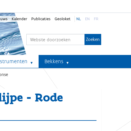
euws
Kalender
Publicaties
Geoloket
NL
EN
FR
Zoek
Geavanceerd zoeken...
nstrumenten
Bekkens
onse
lijpe - Rode