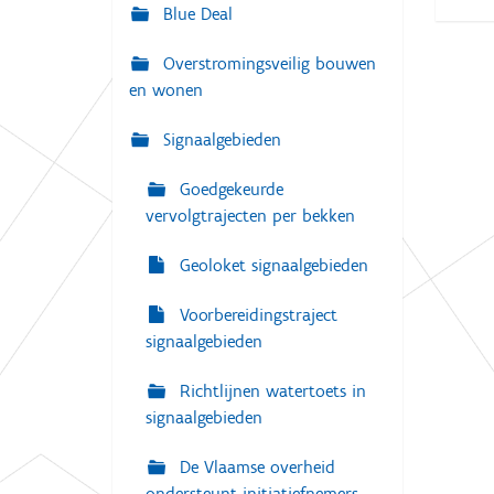
g
Blue Deal
:
a
Overstromingsveilig bouwen
t
en wonen
i
e
Signaalgebieden
Goedgekeurde
vervolgtrajecten per bekken
Geoloket signaalgebieden
Voorbereidingstraject
signaalgebieden
Richtlijnen watertoets in
signaalgebieden
De Vlaamse overheid
ondersteunt initiatiefnemers