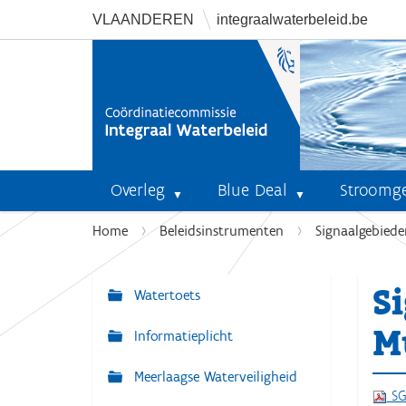
VLAANDEREN
integraalwaterbeleid.be
Overleg
Blue Deal
Stroomg
U
Home
Beleidsinstrumenten
Signaalgebiede
b
e
S
n
Watertoets
N
t
a
M
Informatieplicht
h
v
i
Meerlaagse Waterveiligheid
i
e
SG
r