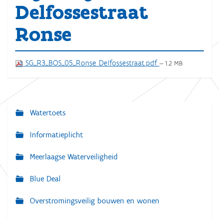
Delfossestraat
Ronse
SG_R3_BOS_05_Ronse Delfossestraat.pdf
— 1.2 MB
Watertoets
N
a
Informatieplicht
v
Meerlaagse Waterveiligheid
i
g
Blue Deal
a
Overstromingsveilig bouwen en wonen
t
i