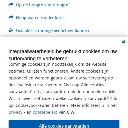
Op de hoogte van droogte
Hoog water zonder kater
Geoloket stroomgebiedbeheerplannen
Dial
Documenten voor leden
LOGIN VEREIST
integraalwaterbeleid.be gebruikt cookies om uw
surfervaring te verbeteren.
Sommige cookies zijn noodzakelijk om de website
optimaal te laten functioneren. Andere cookies zijn
optioneel en worden gebruikt om uw surfervaring op
Integraalwaterbeleid.be is een
deze website te verbeteren. Als u op ‘Alle cookies
officiële website van de Vlaamse
aanvaarden’ klikt, aanvaardt u ook de optionele cookies.
overheid
Wilt u liever zelf kiezen welke cookies u aanvaardt? Klik
uitgegeven door
Coördinatiecommissie Integraal
op ‘Cookievoorkeuren beheren’. Meer info leest u in het
Waterbeleid
privacy
- en
cookiebeleid
van CIW.
De Coördinatiecommissie Integraal Waterbeleid (CIW) is een
overlegplatform van de diverse beleidsdomeinen en
bestuursniveaus die bij het waterbeleid betrokken zijn. Ook
Alle cookies aanvaarden
waterbedrijven nemen deel aan het overleg. Deze