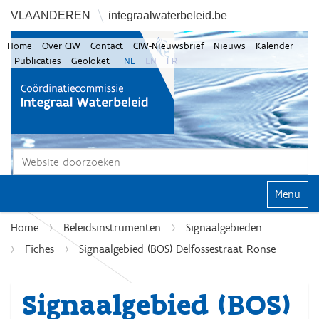
VLAANDEREN
integraalwaterbeleid.be
Home
Over CIW
Contact
CIW-Nieuwsbrief
Nieuws
Kalender
Publicaties
Geoloket
NL
EN
FR
Zoek
Geavanceerd zoeken...
Klap navi
Home
Beleidsinstrumenten
Signaalgebieden
Fiches
Signaalgebied (BOS) Delfossestraat Ronse
Signaalgebied (BOS)