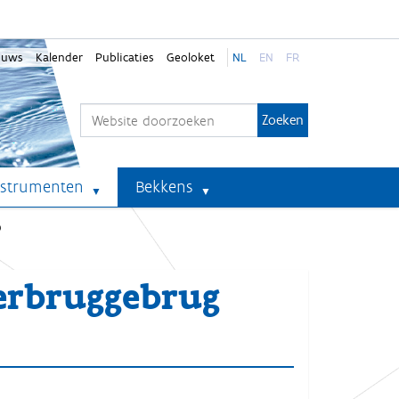
euws
Kalender
Publicaties
Geoloket
NL
EN
FR
Zoek
Geavanceerd zoeken...
nstrumenten
Bekkens
p
erbruggebrug