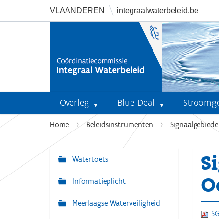
VLAANDEREN
integraalwaterbeleid.be
Overleg
Blue Deal
Stroomg
U
Home
Beleidsinstrumenten
Signaalgebiede
b
e
S
n
Watertoets
N
t
a
O
Informatieplicht
h
v
i
Meerlaagse Waterveiligheid
i
e
SG
r