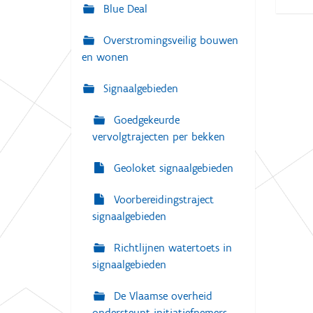
g
Blue Deal
:
a
Overstromingsveilig bouwen
t
en wonen
i
e
Signaalgebieden
Goedgekeurde
vervolgtrajecten per bekken
Geoloket signaalgebieden
Voorbereidingstraject
signaalgebieden
Richtlijnen watertoets in
signaalgebieden
De Vlaamse overheid
ondersteunt initiatiefnemers