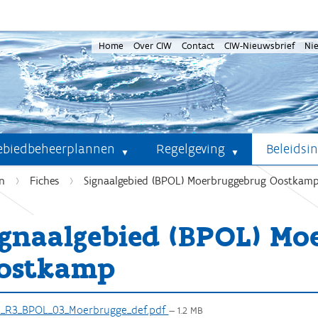
Home
Over CIW
Contact
CIW-Nieuwsbrief
Ni
ebiedbeheerplannen
Regelgeving
Beleidsi
n
Fiches
Signaalgebied (BPOL) Moerbruggebrug Oostkam
ignaalgebied (BPOL) Mo
ostkamp
_R3_BPOL_03_Moerbrugge_def.pdf
— 1.2 MB