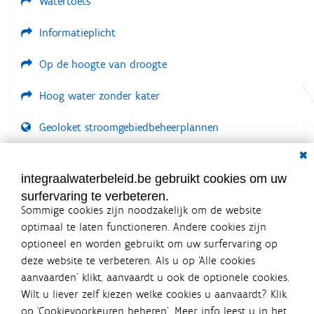
Watertoets
Informatieplicht
Op de hoogte van droogte
Hoog water zonder kater
Geoloket stroomgebiedbeheerplannen
Dial
Documenten voor leden
LOGIN VEREIST
integraalwaterbeleid.be gebruikt cookies om uw
surfervaring te verbeteren.
Sommige cookies zijn noodzakelijk om de website
optimaal te laten functioneren. Andere cookies zijn
optioneel en worden gebruikt om uw surfervaring op
Integraalwaterbeleid.be is een
deze website te verbeteren. Als u op ‘Alle cookies
officiële website van de Vlaamse
aanvaarden’ klikt, aanvaardt u ook de optionele cookies.
overheid
Wilt u liever zelf kiezen welke cookies u aanvaardt? Klik
uitgegeven door
Coördinatiecommissie Integraal
op ‘Cookievoorkeuren beheren’. Meer info leest u in het
Waterbeleid