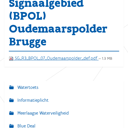
Signaalgebied
(BPOL)
Oudemaarspolder
Brugge
SG_R3_BPOL_07_Oudemaarspolder_def.pdf
— 1.3 MB
Watertoets
N
a
Informatieplicht
v
Meerlaagse Waterveiligheid
i
g
Blue Deal