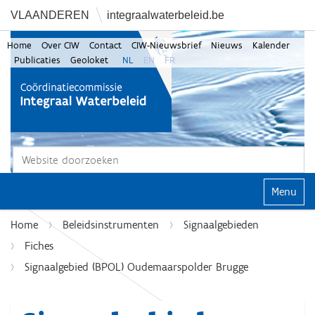
VLAANDEREN
integraalwaterbeleid.be
Home
Over CIW
Contact
CIW-Nieuwsbrief
Nieuws
Kalender
Publicaties
Geoloket
NL
EN
FR
Zoek
Geavanceerd zoeken...
Klap navi
Home
Beleidsinstrumenten
Signaalgebieden
Fiches
Signaalgebied (BPOL) Oudemaarspolder Brugge