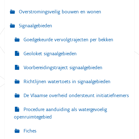
a
Overstromingsveilig bouwen en wonen
t
i
Signaalgebieden
e
Goedgekeurde vervolgtrajecten per bekken
Geoloket signaalgebieden
Voorbereidingstraject signaalgebieden
Richtlijnen watertoets in signaalgebieden
De Vlaamse overheid ondersteunt initiatiefnemers
Procedure aanduiding als watergevoelig
openruimtegebied
Fiches