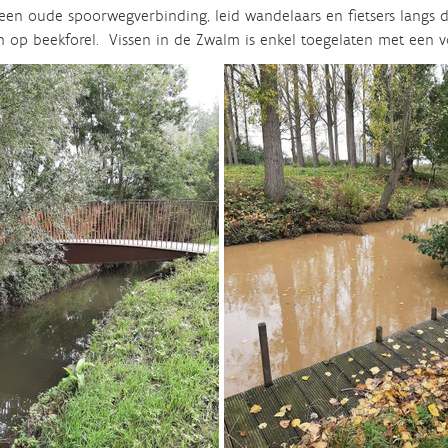
 een oude spoorwegverbinding, leid wandelaars en fietsers langs 
n op beekforel. Vissen in de Zwalm is enkel toegelaten met een vo