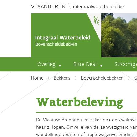
VLAANDEREN
integraalwaterbeleid.be
Overleg
Blue Deal
Stroomg
U
Home
Bekkens
Bovenscheldebekken
G
b
e
Waterbeleving
n
t
h
De Vlaamse Ardennen en zeker ook de Zwalmvalle
i
haar zijlopen. Omwille van de aanwezigheid van
e
wandelknooppunten of trage wegenverbindingen.
r