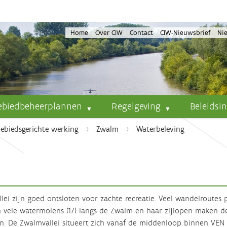
Home
Over CIW
Contact
CIW-Nieuwsbrief
Ni
ebiedbeheerplannen
Regelgeving
Beleidsi
ebiedsgerichte werking
Zwalm
Waterbeleving
i zijn goed ontsloten voor zachte recreatie. Veel wandelroutes
 vele watermolens (17) langs de Zwalm en haar zijlopen maken de
 De Zwalmvallei situeert zich vanaf de middenloop binnen VEN en