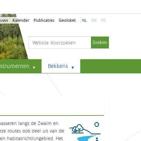
euws
Kalender
Publicaties
Geoloket
NL
EN
FR
Zoek
Geavanceerd zoeken...
nstrumenten
Bekkens
 passeren langs de Zwalm en
ze routes ook deel uit van de
 habitatrichtlijngebied. Het